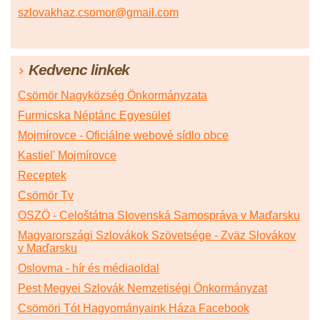
szlovakhaz.csomor@gmail.com
Kedvenc linkek
Csömör Nagyközség Önkormányzata
Furmicska Néptánc Egyesület
Mojmírovce - Oficiálne webové sídlo obce
Kastiel' Mojmírovce
Receptek
Csömör Tv
OSZÖ - Celoštátna Slovenská Samospráva v Maďarsku
Magyarországi Szlovákok Szövetsége - Zväz Slovákov
v Maďarsku
Oslovma - hír és médiaoldal
Pest Megyei Szlovák Nemzetiségi Önkormányzat
Csömöri Tót Hagyományaink Háza Facebook