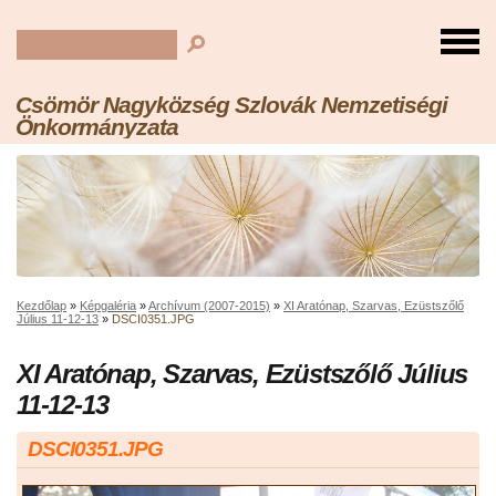
Csömör Nagyközség Szlovák Nemzetiségi
Önkormányzata
Kezdőlap
»
Képgaléria
»
Archívum (2007-2015)
»
XI Aratónap, Szarvas, Ezüstszőlő
Július 11-12-13
»
DSCI0351.JPG
XI Aratónap, Szarvas, Ezüstszőlő Július
11-12-13
DSCI0351.JPG