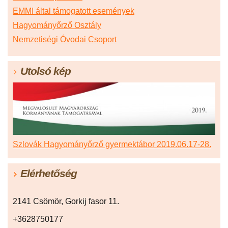
EMMI által támogatott események
Hagyományőrző Osztály
Nemzetiségi Óvodai Csoport
Utolsó kép
Szlovák Hagyományőrző gyermektábor 2019.06.17-28.
Elérhetőség
2141 Csömör, Gorkij fasor 11.
+3628750177