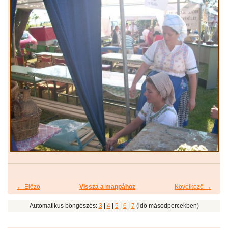
← Előző
Vissza a mappához
Következő →
Automatikus böngészés:
3
|
4
|
5
|
6
|
7
(idő másodpercekben)