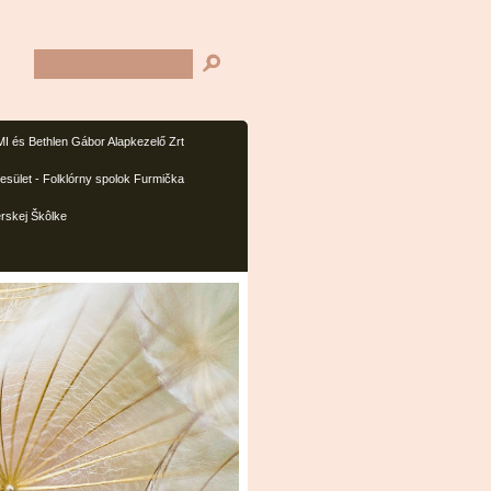
I és Bethlen Gábor Alapkezelő Zrt
sület - Folklórny spolok Furmička
rskej Škôlke