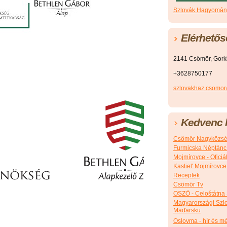
Szlovák Hagyomány
Elérhetős
2141 Csömör, Gorkij
+3628750177
szlovakhaz.csomo
Kedvenc l
Csömör Nagyközsé
Furmicska Néptánc
Mojmírovce - Ofici
Kastiel' Mojmírovce
Receptek
Csömör Tv
OSZÖ - Celoštátna
Magyarországi Szlo
Maďarsku
Oslovma - hír és m