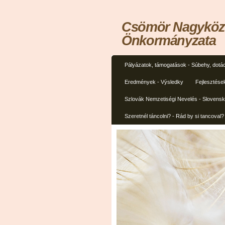
Csömör Nagyközs
Önkormányzata
Pályázatok, támogatások - Súbehy, dotác
Eredmények - Výsledky
Fejlesztése
Szlovák Nemzetiségi Nevelés - Slovens
Szeretnél táncolni? - Rád by si tancoval?