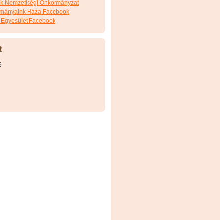
ák Nemzetiségi Önkormányzat
ományaink Háza Facebook
 Egyesület Facebook
a
6