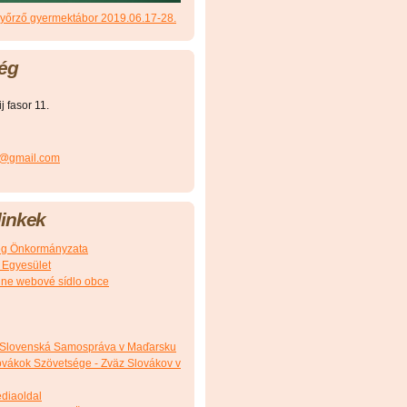
őrző gyermektábor 2019.06.17-28.
ég
 fasor 11.
r@gmail.com
inkek
g Önkormányzata
 Egyesület
álne webové sídlo obce
 Slovenská Samospráva v Maďarsku
vákok Szövetsége - Zväz Slovákov v
édiaoldal