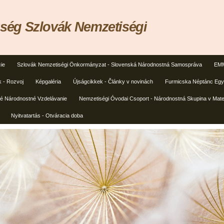
ég Szlovák Nemzetiségi
ie
Szlovák Nemzetiségi Önkormányzat - Slovenská Národnostná Samospráva
EMM
k - Rozvoj
Képgaléria
Újságcikkek - Články v novinách
Furmicska Néptánc Egye
ké Národnostné Vzdelávanie
Nemzetiségi Óvodai Csoport - Národnostná Skupina v Mate
Nyitvatartás - Otváracia doba