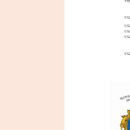
Pál
USZ
USZ
USZ
USZ
USZ