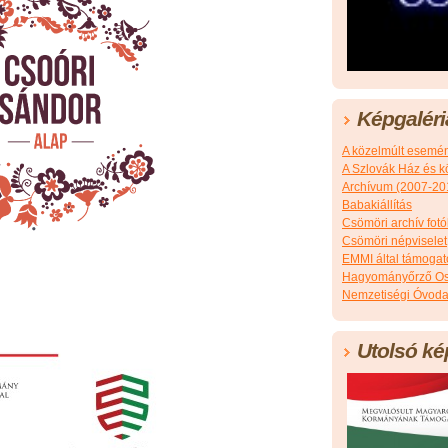
Képgaléri
A közelmúlt esemé
A Szlovák Ház és k
Archívum (2007-20
Babakiállítás
Csömöri archív fotó
Csömöri népviselet
EMMI által támoga
Hagyományőrző Os
Nemzetiségi Óvoda
Utolsó ké