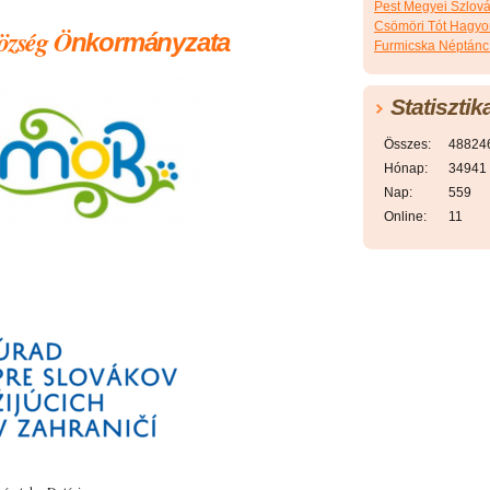
Pest Megyei Szlov
Csömöri Tót Hagy
özség Ö
nkormányzata
Furmicska Néptánc
Statisztik
Összes:
48824
Hónap:
34941
Nap:
559
Online:
11