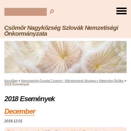
Csömör Nagyközség Szlovák Nemzetiségi
Önkormányzata
Kezdőlap
»
Nemzetiségi Óvodai Csoport - Národnostná Skupina v Materskej Škôlke
»
2018 Események
2018 Események
December
2018.12.01