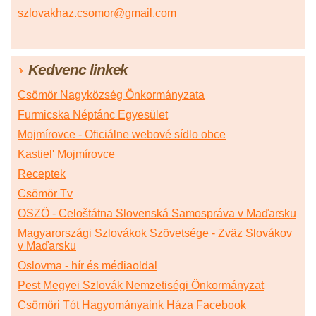
szlovakhaz.csomor@gmail.com
Kedvenc linkek
Csömör Nagyközség Önkormányzata
Furmicska Néptánc Egyesület
Mojmírovce - Oficiálne webové sídlo obce
Kastiel' Mojmírovce
Receptek
Csömör Tv
OSZÖ - Celoštátna Slovenská Samospráva v Maďarsku
Magyarországi Szlovákok Szövetsége - Zväz Slovákov
v Maďarsku
Oslovma - hír és médiaoldal
Pest Megyei Szlovák Nemzetiségi Önkormányzat
Csömöri Tót Hagyományaink Háza Facebook