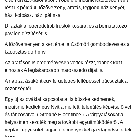
részük például: főzőverseny, aratás, legjobb házikenyér,
házi kolbász, házi pálinka.
Díjazták a legeredetibb früstök kosarat és a bemutatkozó
pavilon díszítését is.
A főzőversenyen sikert ért el a Csömöri gombócleves és a
káposztás görhöny.
Az aratáson is eredményesen vettek részt, többek közt
elhozták A legtakarosabb marokszedő díjat is.
A nap zárásaként egy fergeteges fellépéssel búcsúztak a
közönségtől.
Egy új szlovákiai kapcsolattal is büszkélkedhetnek,
megismerkedtek egy Nyitra melletti település képviselőivel
és táncosaival ( Stredné Plachtince ). A tárgyalásokat a
helyszínen kezdték meg a további együttműködésről. A
néptáncegyesület tagjai új élményekkel gazdagodva tértek