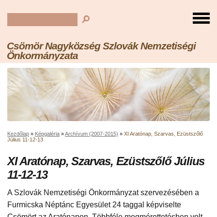
Csömör Nagyközség Szlovák Nemzetiségi
Önkormányzata
Kezdőlap
»
Képgaléria
»
Archívum (2007-2015)
»
XI Aratónap, Szarvas, Ezüstszőlő
Július 11-12-13
XI Aratónap, Szarvas, Ezüstszőlő Július
11-12-13
A Szlovák Nemzetiségi Önkormányzat szervezésében a
Furmicska Néptánc Egyesület 24 taggal képviselte
Csömört az Aratónapon. Többféle megmérettetésben volt