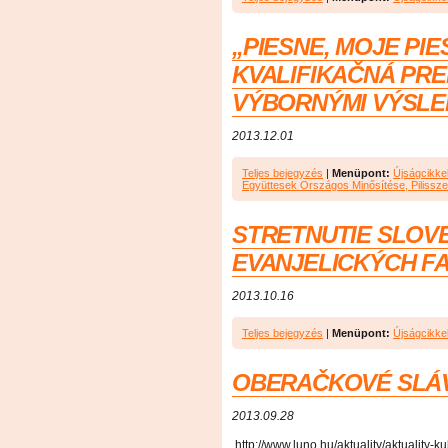
„PIESNE, MOJE PIE
KVALIFIKAČNÁ PRE
VÝBORNÝMI VÝSLE
2013.12.01
Teljes bejegyzés
|
Menüpont:
Újságcikke
Együttesek Országos Minősítése, Pilissze
STRETNUTIE SLOV
EVANJELICKÝCH F
2013.10.16
Teljes bejegyzés
|
Menüpont:
Újságcikke
OBERAČKOVÉ SLÁV
2013.09.28
http://www.luno.hu/aktuality/aktuality-