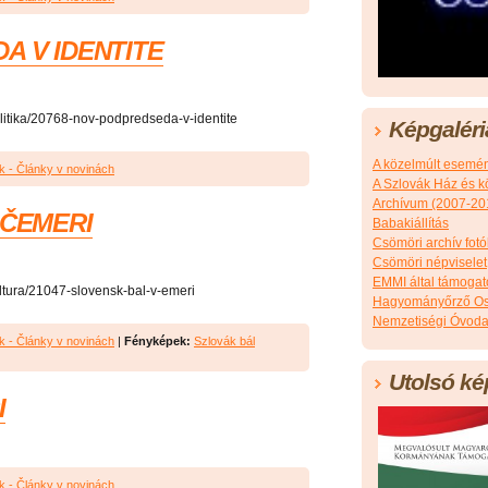
A V IDENTITE
politika/20768-nov-podpredseda-v-identite
Képgaléri
A közelmúlt esemé
k - Články v novinách
A Szlovák Ház és k
Archívum (2007-20
 ČEMERI
Babakiállítás
Csömöri archív fotó
Csömöri népviselet
EMMI által támoga
kultura/21047-slovensk-bal-v-emeri
Hagyományőrző Os
Nemzetiségi Óvoda
k - Články v novinách
|
Fényképek:
Szlovák bál
Utolsó ké
I
k - Články v novinách