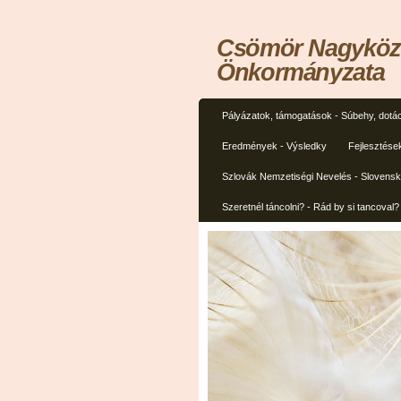
Csömör Nagyközs
Önkormányzata
Pályázatok, támogatások - Súbehy, dotác
Eredmények - Výsledky
Fejlesztése
Szlovák Nemzetiségi Nevelés - Slovens
Szeretnél táncolni? - Rád by si tancoval?