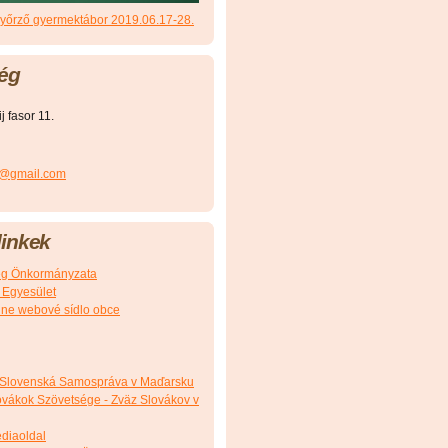
őrző gyermektábor 2019.06.17-28.
ég
 fasor 11.
r@gmail.com
inkek
g Önkormányzata
 Egyesület
álne webové sídlo obce
 Slovenská Samospráva v Maďarsku
vákok Szövetsége - Zväz Slovákov v
édiaoldal