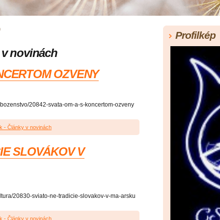
h
Profilkép
 v novinách
NCERTOM OZVENY
y-nabozenstvo/20842-svata-om-a-s-koncertom-ozveny
k - Články v novinách
IE SLOVÁKOV V
kultura/20830-sviato-ne-tradicie-slovakov-v-ma-arsku
k - Články v novinách