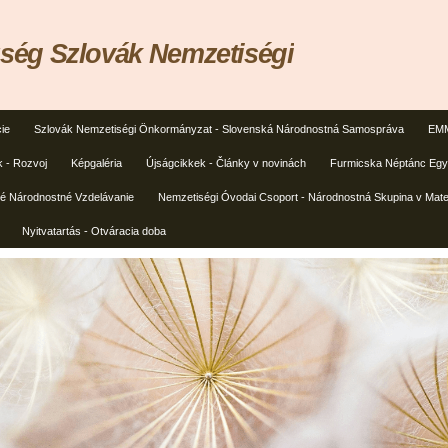
ég Szlovák Nemzetiségi
ie
Szlovák Nemzetiségi Önkormányzat - Slovenská Národnostná Samospráva
EMM
k - Rozvoj
Képgaléria
Újságcikkek - Články v novinách
Furmicska Néptánc Egye
ké Národnostné Vzdelávanie
Nemzetiségi Óvodai Csoport - Národnostná Skupina v Mate
Nyitvatartás - Otváracia doba