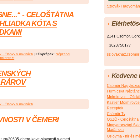
Szlovák Hagyomány
SNE...“ - CELOŠTÁTNA
HLIADKA KÓTA S
Elérhetős
DKAMI
2141 Csömör, Gorkij
+3628750177
szlovakhaz.csomo
k - Články v novinách
|
Fényképek:
Népzenei
ntkereszt
ENSKÝCH
Kedvenc l
ARÁROV
Csömör Nagyközsé
Furmicska Néptánc
Mojmírovce - Ofici
Kastiel' Mojmírovce
k - Články v novinách
Receptek
Csömör Tv
NOSTI V ČEMERI
OSZÖ - Celoštátna
Magyarországi Szlo
Maďarsku
Oslovma - hír és m
kultura/20635-obera-kove-slavnosti-v-emeri