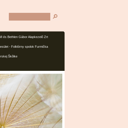
I és Bethlen Gábor Alapkezelő Zrt
sület - Folklórny spolok Furmička
rskej Škôlke