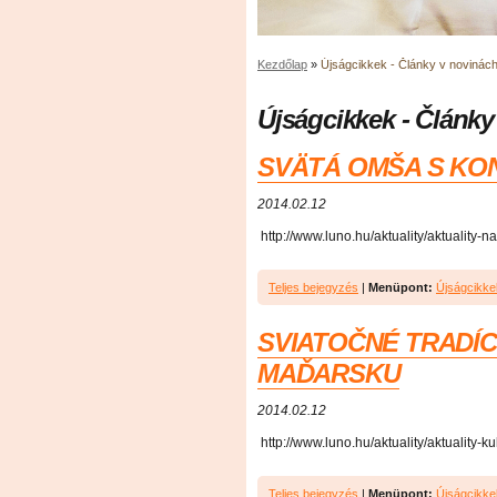
Kezdőlap
»
Újságcikkek - Články v novinác
Újságcikkek - Články
SVÄTÁ OMŠA S KO
2014.02.12
http://www.luno.hu/aktuality/aktualit
Teljes bejegyzés
|
Menüpont:
Újságcikke
SVIATOČNÉ TRADÍC
MAĎARSKU
2014.02.12
http://www.luno.hu/aktuality/aktuality-
Teljes bejegyzés
|
Menüpont:
Újságcikke