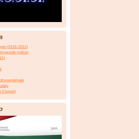
a
nyei (2016-2022)
örnyezete nyáron
15)
k
tott események
ztály
i Csoport
p