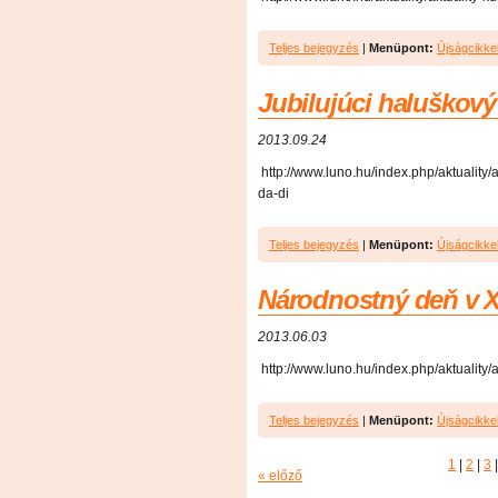
Teljes bejegyzés
|
Menüpont:
Újságcikke
Jubilujúci haluškový 
2013.09.24
http://www.luno.hu/index.php/aktuality/ak
da-di
Teljes bejegyzés
|
Menüpont:
Újságcikke
Národnostný deň v X
2013.06.03
http://www.luno.hu/index.php/aktuality/
Teljes bejegyzés
|
Menüpont:
Újságcikke
1
|
2
|
3
|
« előző