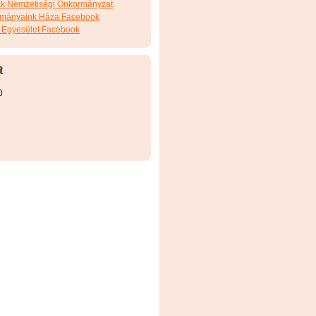
ák Nemzetiségi Önkormányzat
ományaink Háza Facebook
 Egyesület Facebook
a
0