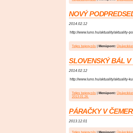
NOVÝ PODPREDSED
2014.02.12
http://www.luno.hu/aktuality/aktuality-
Teljes bejegyzés
|
Menüpont:
Újságcikke
SLOVENSKÝ BÁL V
2014.02.12
http://www.luno.hu/aktuality/aktuality-
Teljes bejegyzés
|
Menüpont:
Újságcikke
2013.01.26.
PÁRAČKY V ČEMER
2013.12.01
Teljes bejegyzés
|
Menüpont:
Újságcikke