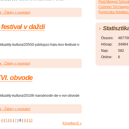
Pest Megyei Szlov
Csömöri Tót Hagy
Furmicska Néptánc
k - Články v novinách
festival v daždi
Statisztik
Összes:
48770
Hónap:
34964
tuality-kultura/20550-jubilujuci-halu-kov-festival-v-
Nap:
582
Online:
6
k - Články v novinách
VI. obvode
aktuality-kultura/20106-narodnostn-de-v-xvi-obvode
k - Články v novinách
4
|
5
|
6
|
7
|
8
|
9
|
10
Következő »