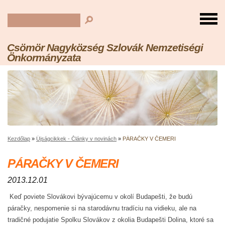
Csömör Nagyközség Szlovák Nemzetiségi
Önkormányzata
Kezdőlap
»
Újságcikkek - Články v novinách
»
PÁRAČKY V ČEMERI
PÁRAČKY V ČEMERI
2013.12.01
Keď poviete Slovákovi bývajúcemu v okolí Budapešti, že budú
páračky, nespomenie si na starodávnu tradíciu na vidieku, ale na
tradičné podujatie Spolku Slovákov z okolia Budapešti Dolina, ktoré sa