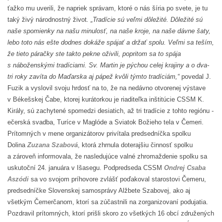
ťažko mu uverili, že napriek správam, ktoré o nás šíria po svete, je tu
taký živý národnostný život
. „Tradície sú veľmi dôležité. Dôležité sú
naše spomienky na našu minulosť, na naše kroje, na naše dávne šaty,
lebo toto nás ešte dodnes dokáže spájať a držať spolu. Veľmi sa teším,
že tieto páračky ste takto pekne oživili, popritom sa to spája
s náboženskými tradíciami. Sv. Martin je pýchou celej krajiny a o dva-
tri roky zavíta do Maďarska aj pápež kvôli týmto tradíciám,“
povedal J.
Fuzik a vyslovil svoju hrdosť na to, že na nedávno otvorenej výstave
v Békešskej Čabe, ktorej kurátorkou je riaditeľka inštitúcie CSSM K.
Király, sú zachytené spomedzi desiatich, až tri tradície z tohto regiónu -
ečerská svadba, Turíce v Maglóde a Sviatok Božieho tela v Čemeri.
Prítomných v mene organizátorov privítala predsedníčka spolku
Dolina
Zuzana Szabová
, ktorá zhrnula doterajšiu činnosť spolku
a zároveň informovala, že nasledujúce valné zhromaždenie spolku sa
uskutoční 24. januára v Išasegu. Podpredseda CSSM
Ondrej Csaba
Aszódi
sa vo svojom príhovore zvlášť poďakoval starostovi Čemeru,
predsedníčke Slovenskej samosprávy Alžbete Szabovej, ako aj
všetkým Čemerčanom, ktorí sa zúčastnili na zorganizovaní podujatia.
Pozdravil prítomných, ktorí prišli skoro zo všetkých 16 obcí združených