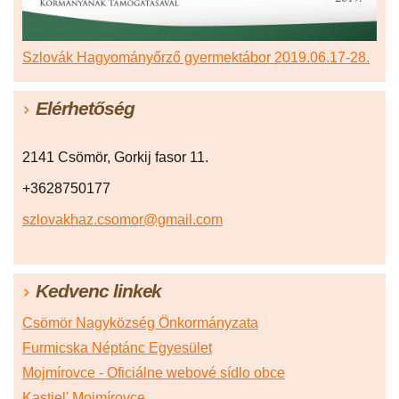
Szlovák Hagyományőrző gyermektábor 2019.06.17-28.
Elérhetőség
2141 Csömör, Gorkij fasor 11.
+3628750177
szlovakhaz.csomor@gmail.com
Kedvenc linkek
Csömör Nagyközség Önkormányzata
Furmicska Néptánc Egyesület
Mojmírovce - Oficiálne webové sídlo obce
Kastiel' Mojmírovce