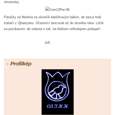
slovensky.
Páračky na Martina sa skončili batôžkovým bálom, do tanca hrali
trubači z Újhartyánu. Účastníci tancovali až do skorého rána. Lúčili
sa pozdravom: do videnia o rok, na ďalšom veľkolepom podujatí!
(ef)
Profilkép