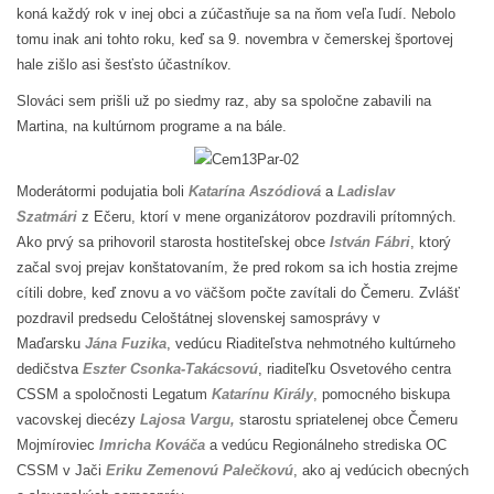
koná každý rok v inej obci a zúčastňuje sa na ňom veľa ľudí. Nebolo
tomu inak ani tohto roku, keď sa 9. novembra v čemerskej športovej
hale zišlo asi šesťsto účastníkov.
Slováci sem prišli už po siedmy raz, aby sa spoločne zabavili na
Martina, na kultúrnom programe a na bále.
Moderátormi podujatia boli
Katarína Aszódiová
a
Ladislav
Szatmári
z Ečeru, ktorí v mene organizátorov pozdravili prítomných.
Ako prvý sa prihovoril starosta hostiteľskej obce
István Fábri
, ktorý
začal svoj prejav konštatovaním, že pred rokom sa ich hostia zrejme
cítili dobre, keď znovu a vo väčšom počte zavítali do Čemeru. Zvlášť
pozdravil predsedu Celoštátnej slovenskej samosprávy v
Maďarsku
Jána Fuzika
, vedúcu Riaditeľstva nehmotného kultúrneho
dedičstva
Eszter Csonka-Takácso
vú
, riaditeľku Osvetového centra
CSSM a spoločnosti Legatum
Katarínu Király
, pomocného biskupa
vacovskej diecézy
Lajosa Vargu,
starostu spriatelenej obce Čemeru
Mojmíroviec
Imricha Kováča
a vedúcu Regionálneho strediska OC
CSSM v Jači
Eriku Zemenovú Palečkovú
, ako aj vedúcich obecných