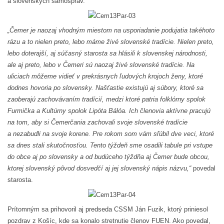
a slovenských samospráv.
„Čemer je naozaj vhodným miestom na usporiadanie podujatia takéhoto
rázu a to nielen preto, lebo máme živé slovenské tradície. Nielen preto,
lebo doterajší, aj súčasný starosta sa hlásili k slovenskej národnosti,
ale aj preto, lebo v Čemeri sú naozaj živé slovenské tradície. Na
uliciach môžeme vidieť v prekrásnych ľudových krojoch ženy, ktoré
dodnes hovoria po slovensky. Našťastie existujú aj súbory, ktoré sa
zaoberajú zachovávaním tradícií, medzi ktoré patria folklórny spolok
Furmička a Kultúrny spolok Lipóta Bálóa. Ich členovia aktívne pracujú
na tom, aby si Čemerčania zachovali svoje slovenské tradície
a nezabudli na svoje korene. Pre rokom som vám sľúbil dve veci, ktoré
sa dnes stali skutočnosťou. Tento týždeň sme osadili tabule pri vstupe
do obce aj po slovensky a od budúceho týždňa aj Čemer bude obcou,
ktorej slovenský pôvod dosvedčí aj jej slovenský nápis názvu,“
povedal
starosta.
Prítomným sa prihovoril aj predseda CSSM Ján Fuzik, ktorý priniesol
pozdrav z Košíc, kde sa konalo stretnutie členov FUEN. Ako povedal,