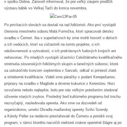
v spolku Dolina. Zároveň informoval, že pre veľký záujem predĺžili
výstavu bábik vo Veľkej Tarči do konca novembra.
Po privítacích slovách sa dostali na rad folkloristi. Ako prví vystúpili
členovia miestneho súboru Malá Furmička, ktorí spracovali detskú
svadbu v Čemeri. Iba v superlatívoch by sme mohli hovoriť o deťoch
a ich vedúcich, ktorí sa zúčastnili na tomto projekte, o ich
oduševnenosti a vytrvalosti, o ich prekrásnych ľudových krojoch ani
nehovoriac. Po mladých vystúpili účastníci Celoštátneho kvalifikačného
stretnutia slovenských folklórnych skupín a tanečných súborov, ktoré
sa uskutočnilo koncom septembra v Sarvaši, odkiaľ si priniesli zlaté
a strieborné kvalifikácie. Videli sme páračky v podaní Kerepešanov,
prípravy na svadbu v Maglóde a drvenie kukurice z Kerestúru. Hoci
ozvučenie nebolo najlepšie, bolo pre nás veľkým potešením sledovať
oživenie starých zvykov. Posledný bod kultúrneho programu bol trochu
nezvyčajný, nasledovala opereta. Ako sme sa dozvedeli od
organizátorov, umelci Divadla maďarskej operety Szilvi Szendy
a Károly Peller sa nedávno presťahovali do Čemeru a ponúkli svoj
program, v rámci ktorého nacvičili niektoré známe operetné šlágre aj po