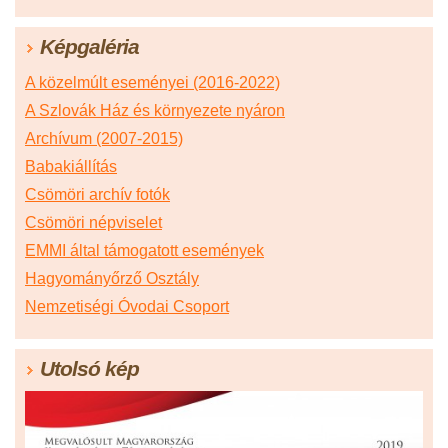
Képgaléria
A közelmúlt eseményei (2016-2022)
A Szlovák Ház és környezete nyáron
Archívum (2007-2015)
Babakiállítás
Csömöri archív fotók
Csömöri népviselet
EMMI által támogatott események
Hagyományőrző Osztály
Nemzetiségi Óvodai Csoport
Utolsó kép