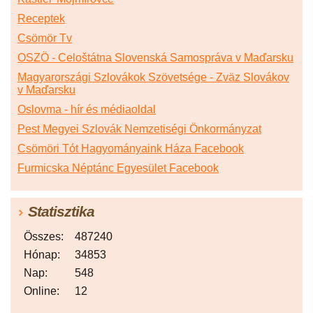
Receptek
Csömör Tv
OSZÖ - Celoštátna Slovenská Samospráva v Maďarsku
Magyarországi Szlovákok Szövetsége - Zväz Slovákov
v Maďarsku
Oslovma - hír és médiaoldal
Pest Megyei Szlovák Nemzetiségi Önkormányzat
Csömöri Tót Hagyományaink Háza Facebook
Furmicska Néptánc Egyesület Facebook
Statisztika
Összes:
487240
Hónap:
34853
Nap:
548
Online:
12