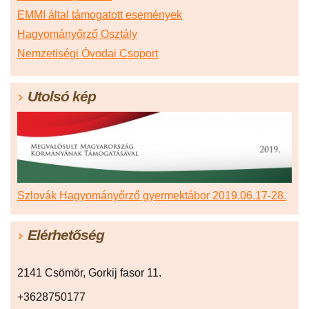
EMMI által támogatott események
Hagyományőrző Osztály
Nemzetiségi Óvodai Csoport
Utolsó kép
Szlovák Hagyományőrző gyermektábor 2019.06.17-28.
Elérhetőség
2141 Csömör, Gorkij fasor 11.
+3628750177