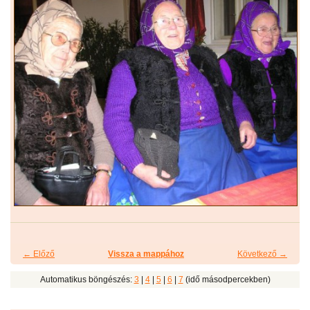
← Előző
Vissza a mappához
Következő →
Automatikus böngészés:
3
|
4
|
5
|
6
|
7
(idő másodpercekben)