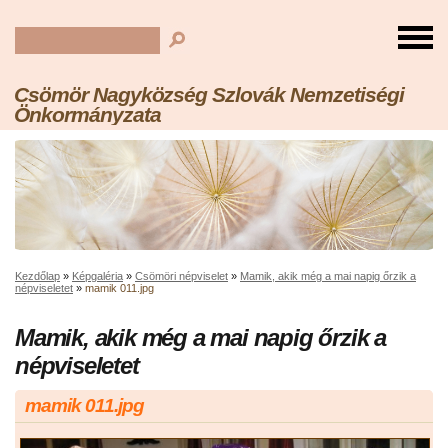
Csömör Nagyközség Szlovák Nemzetiségi
Önkormányzata
Kezdőlap
»
Képgaléria
»
Csömöri népviselet
»
Mamik, akik még a mai napig őrzik a
népviseletet
»
mamik 011.jpg
Mamik, akik még a mai napig őrzik a
népviseletet
mamik 011.jpg