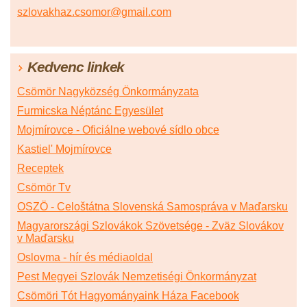
szlovakhaz.csomor@gmail.com
Kedvenc linkek
Csömör Nagyközség Önkormányzata
Furmicska Néptánc Egyesület
Mojmírovce - Oficiálne webové sídlo obce
Kastiel' Mojmírovce
Receptek
Csömör Tv
OSZÖ - Celoštátna Slovenská Samospráva v Maďarsku
Magyarországi Szlovákok Szövetsége - Zväz Slovákov
v Maďarsku
Oslovma - hír és médiaoldal
Pest Megyei Szlovák Nemzetiségi Önkormányzat
Csömöri Tót Hagyományaink Háza Facebook