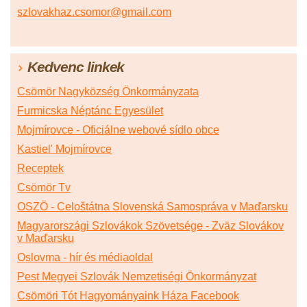
szlovakhaz.csomor@gmail.com
Kedvenc linkek
Csömör Nagyközség Önkormányzata
Furmicska Néptánc Egyesület
Mojmírovce - Oficiálne webové sídlo obce
Kastiel' Mojmírovce
Receptek
Csömör Tv
OSZÖ - Celoštátna Slovenská Samospráva v Maďarsku
Magyarországi Szlovákok Szövetsége - Zväz Slovákov
v Maďarsku
Oslovma - hír és médiaoldal
Pest Megyei Szlovák Nemzetiségi Önkormányzat
Csömöri Tót Hagyományaink Háza Facebook