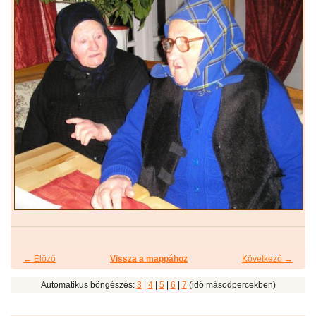
← Előző
Vissza a mappához
Következő →
Automatikus böngészés:
3
|
4
|
5
|
6
|
7
(idő másodpercekben)