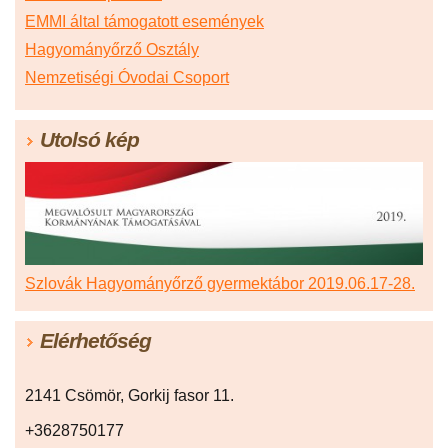
EMMI által támogatott események
Hagyományőrző Osztály
Nemzetiségi Óvodai Csoport
Utolsó kép
Szlovák Hagyományőrző gyermektábor 2019.06.17-28.
Elérhetőség
2141 Csömör, Gorkij fasor 11.
+3628750177