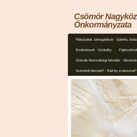
Csömör Nagyközs
Önkormányzata
Pályázatok, támogatások - Súbehy, dotác
Eredmények - Výsledky
Fejlesztése
Szlovák Nemzetiségi Nevelés - Slovens
Szeretnél táncolni? - Rád by si tancoval?