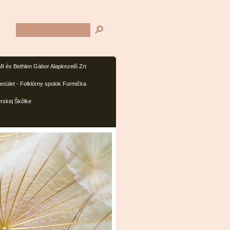
I és Bethlen Gábor Alapkezelő Zrt
sület - Folklórny spolok Furmička
rskej Škôlke