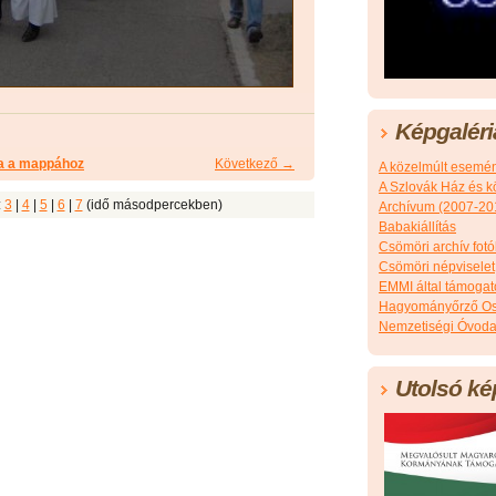
Képgaléri
a a mappához
Következő →
A közelmúlt esemé
A Szlovák Ház és k
:
3
|
4
|
5
|
6
|
7
(idő másodpercekben)
Archívum (2007-20
Babakiállítás
Csömöri archív fotó
Csömöri népviselet
EMMI által támoga
Hagyományőrző Os
Nemzetiségi Óvoda
Utolsó ké