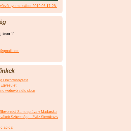
őrző gyermektábor 2019.06.17-28.
ég
 fasor 11.
r@gmail.com
inkek
g Önkormányzata
 Egyesület
álne webové sídlo obce
 Slovenská Samospráva v Maďarsku
vákok Szövetsége - Zväz Slovákov v
édiaoldal