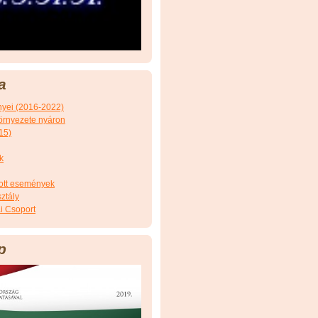
a
nyei (2016-2022)
örnyezete nyáron
15)
k
tott események
ztály
i Csoport
p