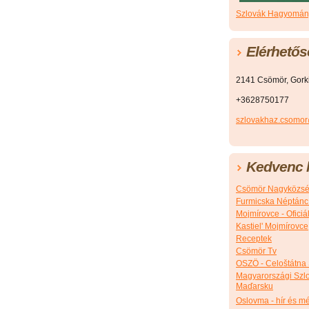
Szlovák Hagyomány
Elérhetős
2141 Csömör, Gorkij
+3628750177
szlovakhaz.csomo
Kedvenc l
Csömör Nagyközsé
Furmicska Néptánc
Mojmírovce - Ofici
Kastiel' Mojmírovce
Receptek
Csömör Tv
OSZÖ - Celoštátna
Magyarországi Szlo
Maďarsku
Oslovma - hír és m