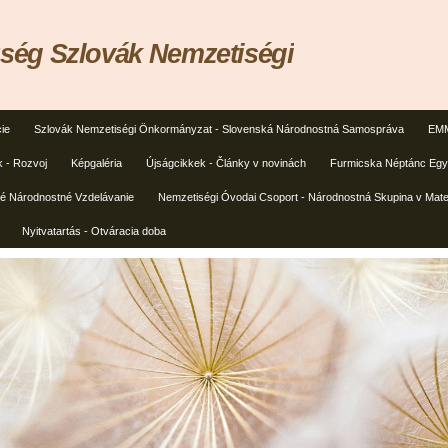
ég Szlovák Nemzetiségi
ie
Szlovák Nemzetiségi Önkormányzat - Slovenská Národnostná Samospráva
EMM
k - Rozvoj
Képgaléria
Újságcikkek - Články v novinách
Furmicska Néptánc Egye
ké Národnostné Vzdelávanie
Nemzetiségi Óvodai Csoport - Národnostná Skupina v Mate
Nyitvatartás - Otváracia doba