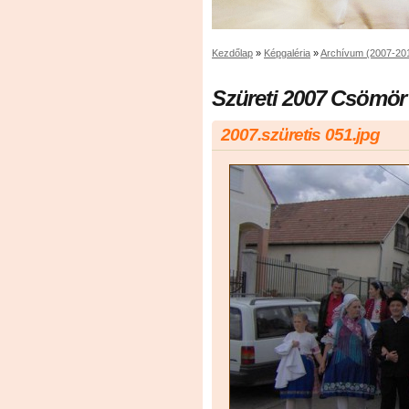
Kezdőlap
»
Képgaléria
»
Archívum (2007-20
Szüreti 2007 Csömör
2007.szüretis 051.jpg