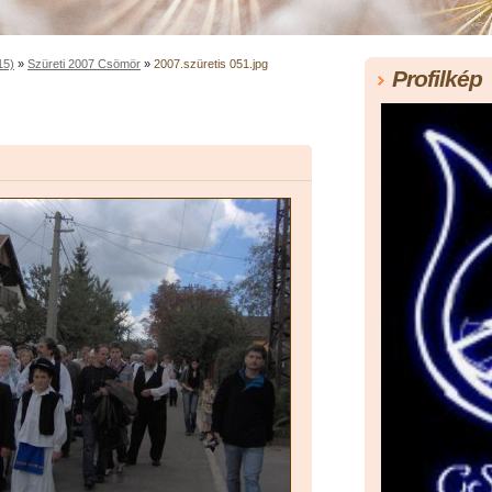
15)
»
Szüreti 2007 Csömör
»
2007.szüretis 051.jpg
Profilkép