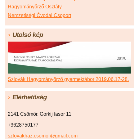
Hagyományőrző Osztály
Nemzetiségi Óvodai Csoport
Utolsó kép
Szlovák Hagyományőrző gyermektábor 2019.06.17-28.
Elérhetőség
2141 Csömör, Gorkij fasor 11.
+3628750177
szlovakhaz.csomor@gmail.com