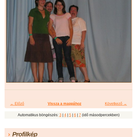
← Előző
Vissza a mappához
Következő →
Automatikus böngészés:
3
|
4
|
5
|
6
|
7
(idő másodpercekben)
Profilkép