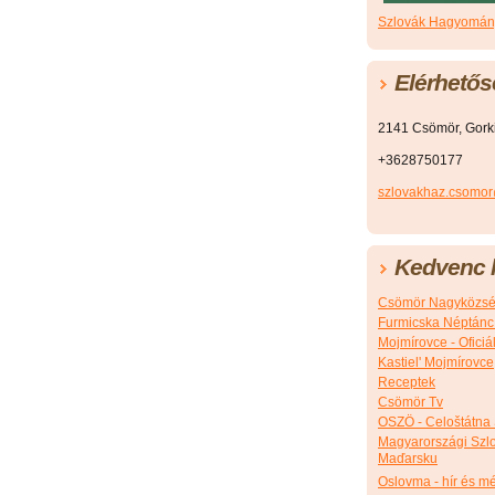
Szlovák Hagyomány
Elérhetős
2141 Csömör, Gorkij
+3628750177
szlovakhaz.csomo
Kedvenc l
Csömör Nagyközsé
Furmicska Néptánc
Mojmírovce - Ofici
Kastiel' Mojmírovce
Receptek
Csömör Tv
OSZÖ - Celoštátna
Magyarországi Szlo
Maďarsku
Oslovma - hír és m