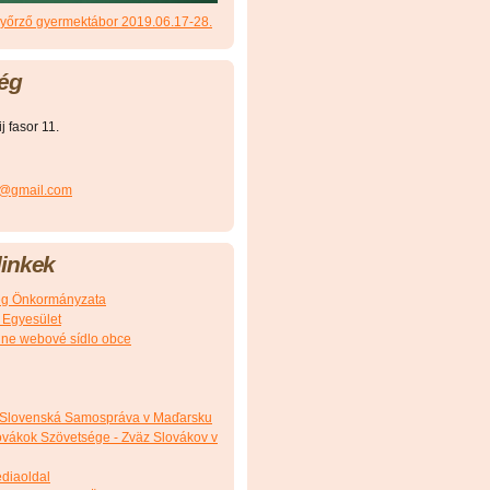
őrző gyermektábor 2019.06.17-28.
ég
 fasor 11.
r@gmail.com
inkek
g Önkormányzata
 Egyesület
álne webové sídlo obce
 Slovenská Samospráva v Maďarsku
vákok Szövetsége - Zväz Slovákov v
édiaoldal