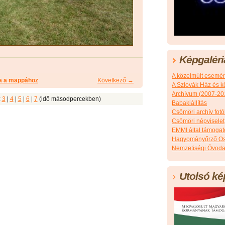
Képgaléri
A közelmúlt esemé
a a mappához
Következő →
A Szlovák Ház és k
Archívum (2007-20
:
3
|
4
|
5
|
6
|
7
(idő másodpercekben)
Babakiállítás
Csömöri archív fotó
Csömöri népviselet
EMMI által támoga
Hagyományőrző Os
Nemzetiségi Óvoda
Utolsó ké