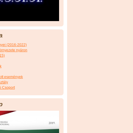
a
nyei (2016-2022)
örnyezete nyáron
15)
k
tott események
ztály
i Csoport
p