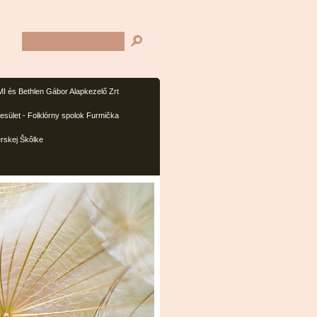
I és Bethlen Gábor Alapkezelő Zrt
sület - Folklórny spolok Furmička
rskej Škôlke