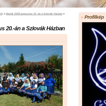
15)
»
Mamik 2008.augusztus 20.-án a Szlovák Házban
»
Profilkép
s 20.-án a Szlovák Házban