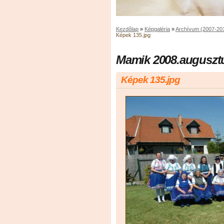
Kezdőlap
»
Képgaléria
»
Archívum (2007-20
Képek 135.jpg
Mamik 2008.augusztu
Képek 135.jpg