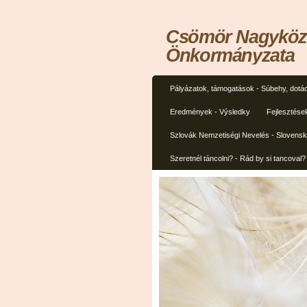
Csömör Nagyközs
Önkormányzata
Pályázatok, támogatások - Súbehy, dotác
Eredmények - Výsledky
Fejlesztése
Szlovák Nemzetiségi Nevelés - Slovens
Szeretnél táncolni? - Rád by si tancoval?