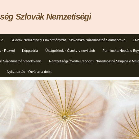
ég Szlovák Nemzetiségi
ie
Szlovák Nemzetiségi Önkormányzat - Slovenská Národnostná Samospráva
EMM
k - Rozvoj
Képgaléria
Újságcikkek - Články v novinách
Furmicska Néptánc Egye
ké Národnostné Vzdelávanie
Nemzetiségi Óvodai Csoport - Národnostná Skupina v Mate
Nyitvatartás - Otváracia doba