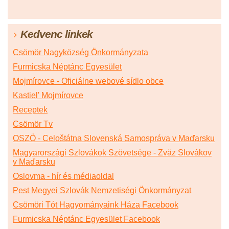
Kedvenc linkek
Csömör Nagyközség Önkormányzata
Furmicska Néptánc Egyesület
Mojmírovce - Oficiálne webové sídlo obce
Kastiel' Mojmírovce
Receptek
Csömör Tv
OSZÖ - Celoštátna Slovenská Samospráva v Maďarsku
Magyarországi Szlovákok Szövetsége - Zväz Slovákov
v Maďarsku
Oslovma - hír és médiaoldal
Pest Megyei Szlovák Nemzetiségi Önkormányzat
Csömöri Tót Hagyományaink Háza Facebook
Furmicska Néptánc Egyesület Facebook