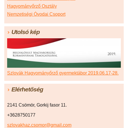
Hagyományőrző Osztály
Nemzetiségi Óvodai Csoport
Utolsó kép
Szlovák Hagyományőrző gyermektábor 2019.06.17-28.
Elérhetőség
2141 Csömör, Gorkij fasor 11.
+3628750177
szlovakhaz.csomor@gmail.com