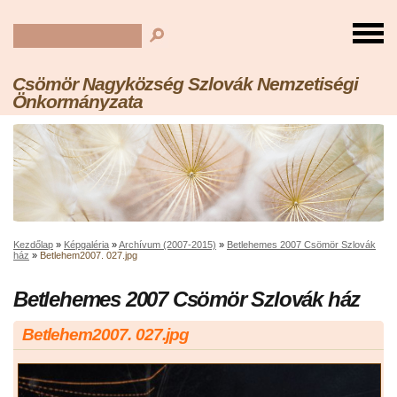
Csömör Nagyközség Szlovák Nemzetiségi
Önkormányzata
Kezdőlap
»
Képgaléria
»
Archívum (2007-2015)
»
Betlehemes 2007 Csömör Szlovák
ház
»
Betlehem2007. 027.jpg
Betlehemes 2007 Csömör Szlovák ház
Betlehem2007. 027.jpg