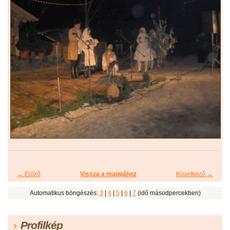
← Előző
Vissza a mappához
Következő →
Automatikus böngészés:
3
|
4
|
5
|
6
|
7
(idő másodpercekben)
Profilkép