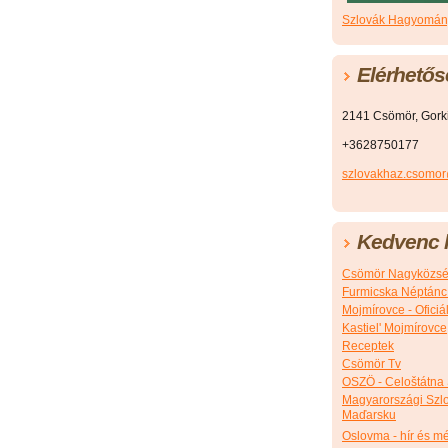
Szlovák Hagyomány
Elérhetős
2141 Csömör, Gorkij
+3628750177
szlovakhaz.csomo
Kedvenc l
Csömör Nagyközsé
Furmicska Néptánc
Mojmírovce - Ofici
Kastiel' Mojmírovce
Receptek
Csömör Tv
OSZÖ - Celoštátna
Magyarországi Szlo
Maďarsku
Oslovma - hír és m