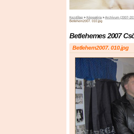
Kezdőlap
»
Képgaléria
»
Archívum (2007-20
Betlehem2007. 010.jpg
Betlehemes 2007 Cs
Betlehem2007. 010.jpg