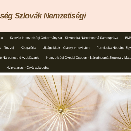
ég Szlovák Nemzetiségi
ie
Szlovák Nemzetiségi Önkormányzat - Slovenská Národnostná Samospráva
EMM
k - Rozvoj
Képgaléria
Újságcikkek - Články v novinách
Furmicska Néptánc Egye
ké Národnostné Vzdelávanie
Nemzetiségi Óvodai Csoport - Národnostná Skupina v Mate
Nyitvatartás - Otváracia doba