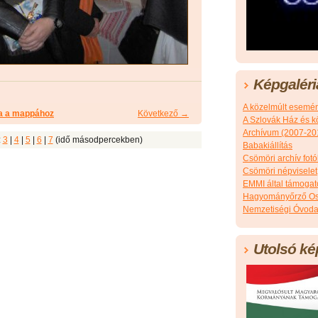
Képgaléri
A közelmúlt esemé
a a mappához
Következő →
A Szlovák Ház és k
Archívum (2007-20
:
3
|
4
|
5
|
6
|
7
(idő másodpercekben)
Babakiállítás
Csömöri archív fotó
Csömöri népviselet
EMMI által támoga
Hagyományőrző Os
Nemzetiségi Óvoda
Utolsó ké