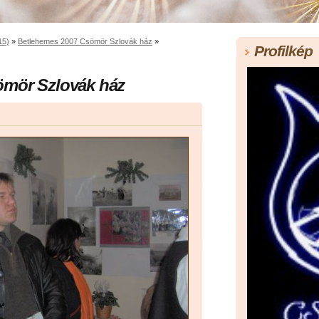
15)
»
Betlehemes 2007 Csömör Szlovák ház
»
Profilkép
ömör Szlovák ház