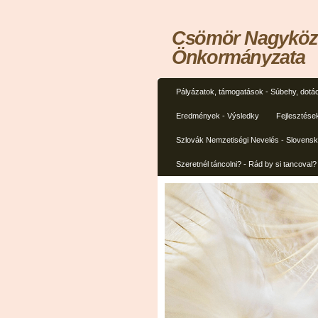
Csömör Nagyközs
Önkormányzata
Pályázatok, támogatások - Súbehy, dotác
Eredmények - Výsledky
Fejlesztése
Szlovák Nemzetiségi Nevelés - Slovens
Szeretnél táncolni? - Rád by si tancoval?