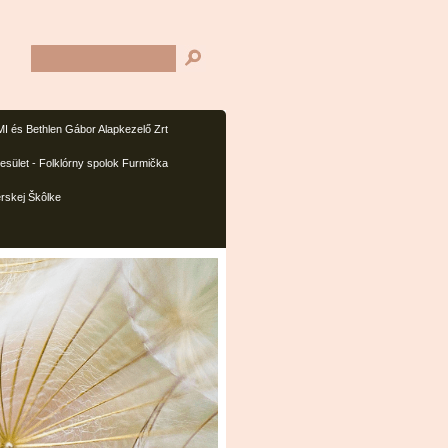
I és Bethlen Gábor Alapkezelő Zrt
sület - Folklórny spolok Furmička
rskej Škôlke