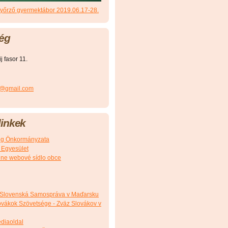
őrző gyermektábor 2019.06.17-28.
ég
 fasor 11.
r@gmail.com
inkek
g Önkormányzata
 Egyesület
álne webové sídlo obce
 Slovenská Samospráva v Maďarsku
vákok Szövetsége - Zväz Slovákov v
édiaoldal