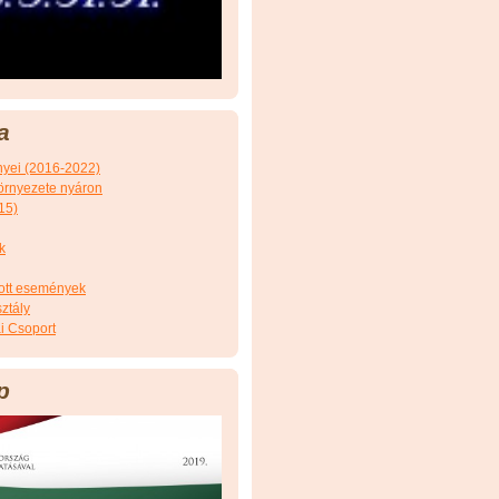
a
nyei (2016-2022)
örnyezete nyáron
15)
k
tott események
ztály
i Csoport
p