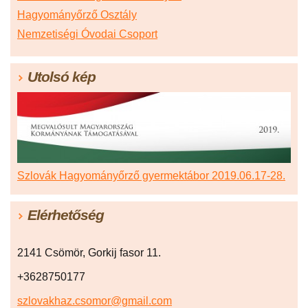
Hagyományőrző Osztály
Nemzetiségi Óvodai Csoport
Utolsó kép
Szlovák Hagyományőrző gyermektábor 2019.06.17-28.
Elérhetőség
2141 Csömör, Gorkij fasor 11.
+3628750177
szlovakhaz.csomor@gmail.com