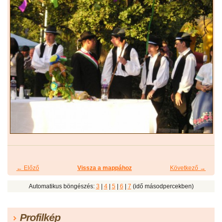
← Előző
Vissza a mappához
Következő →
Automatikus böngészés:
3
|
4
|
5
|
6
|
7
(idő másodpercekben)
Profilkép