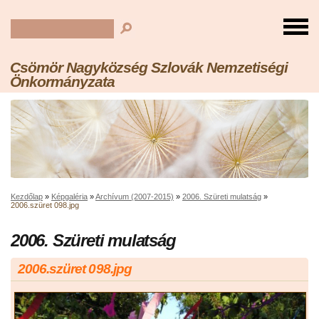
Csömör Nagyközség Szlovák Nemzetiségi
Önkormányzata
Kezdőlap
»
Képgaléria
»
Archívum (2007-2015)
»
2006. Szüreti mulatság
»
2006.szüret 098.jpg
2006. Szüreti mulatság
2006.szüret 098.jpg