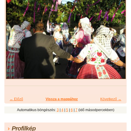
← Előző
Vissza a mappához
Következő →
Automatikus böngészés:
3
|
4
|
5
|
6
|
7
(idő másodpercekben)
Profilkép