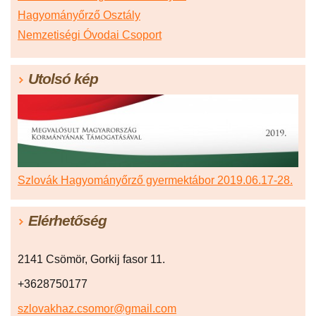
Hagyományőrző Osztály
Nemzetiségi Óvodai Csoport
Utolsó kép
Szlovák Hagyományőrző gyermektábor 2019.06.17-28.
Elérhetőség
2141 Csömör, Gorkij fasor 11.
+3628750177
szlovakhaz.csomor@gmail.com