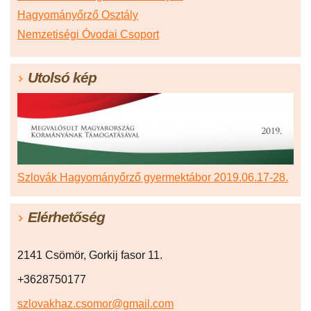
Hagyományőrző Osztály
Nemzetiségi Óvodai Csoport
Utolsó kép
Szlovák Hagyományőrző gyermektábor 2019.06.17-28.
Elérhetőség
2141 Csömör, Gorkij fasor 11.
+3628750177
szlovakhaz.csomor@gmail.com