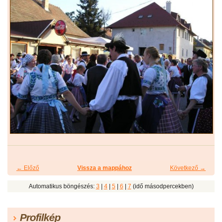
← Előző
Vissza a mappához
Következő →
Automatikus böngészés:
3
|
4
|
5
|
6
|
7
(idő másodpercekben)
Profilkép