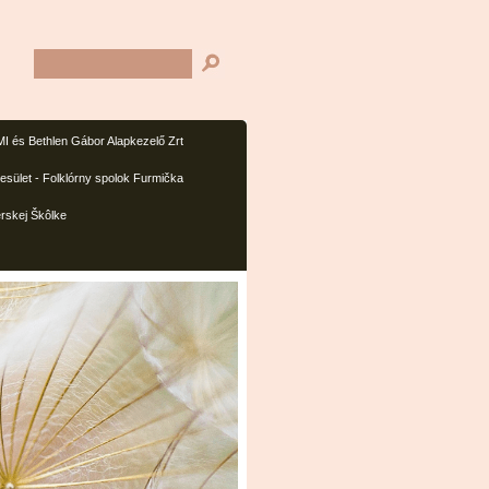
I és Bethlen Gábor Alapkezelő Zrt
sület - Folklórny spolok Furmička
rskej Škôlke