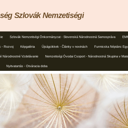
ég Szlovák Nemzetiségi
ie
Szlovák Nemzetiségi Önkormányzat - Slovenská Národnostná Samospráva
EMM
k - Rozvoj
Képgaléria
Újságcikkek - Články v novinách
Furmicska Néptánc Egye
ké Národnostné Vzdelávanie
Nemzetiségi Óvodai Csoport - Národnostná Skupina v Mate
Nyitvatartás - Otváracia doba