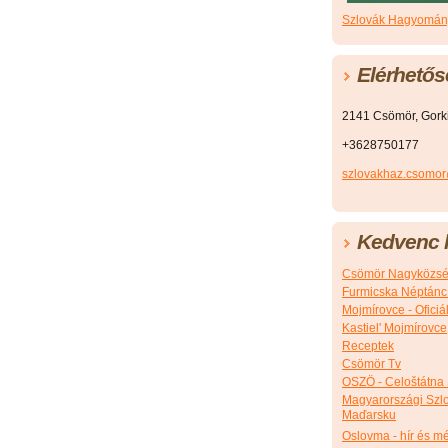
Szlovák Hagyomány
Elérhetős
2141 Csömör, Gorkij
+3628750177
szlovakhaz.csomo
Kedvenc l
Csömör Nagyközsé
Furmicska Néptánc
Mojmírovce - Ofici
Kastiel' Mojmírovce
Receptek
Csömör Tv
OSZÖ - Celoštátna
Magyarországi Szlo
Maďarsku
Oslovma - hír és m