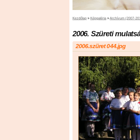
Kezdőlap
»
Képgaléria
»
Archívum (2007-20
2006. Szüreti mulats
2006.szüret 044.jpg