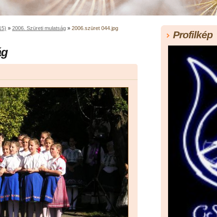
15)
»
2006. Szüreti mulatság
»
2006.szüret 044.jpg
Profilkép
ág