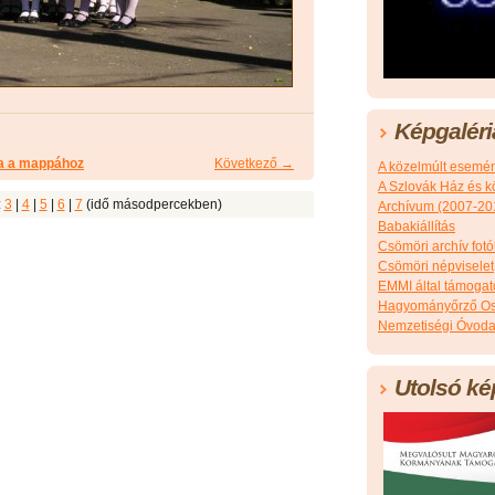
Képgaléri
a a mappához
Következő →
A közelmúlt esemé
A Szlovák Ház és k
:
3
|
4
|
5
|
6
|
7
(idő másodpercekben)
Archívum (2007-20
Babakiállítás
Csömöri archív fotó
Csömöri népviselet
EMMI által támoga
Hagyományőrző Os
Nemzetiségi Óvoda
Utolsó ké