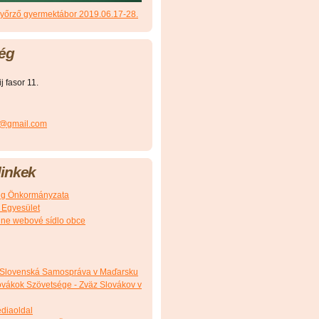
őrző gyermektábor 2019.06.17-28.
ég
 fasor 11.
r@gmail.com
inkek
g Önkormányzata
 Egyesület
álne webové sídlo obce
 Slovenská Samospráva v Maďarsku
vákok Szövetsége - Zväz Slovákov v
édiaoldal