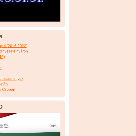
a
nyei (2016-2022)
örnyezete nyáron
15)
k
tott események
ztály
i Csoport
p