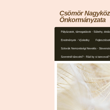
Csömör Nagyközs
Önkormányzata
Pályázatok, támogatások - Súbehy, dotác
Eredmények - Výsledky
Fejlesztése
Szlovák Nemzetiségi Nevelés - Slovens
Szeretnél táncolni? - Rád by si tancoval?