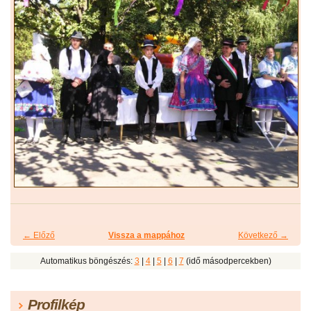
← Előző
Vissza a mappához
Következő →
Automatikus böngészés:
3
|
4
|
5
|
6
|
7
(idő másodpercekben)
Profilkép