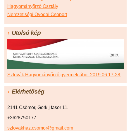
Hagyományőrző Osztály
Nemzetiségi Óvodai Csoport
Utolsó kép
Szlovák Hagyományőrző gyermektábor 2019.06.17-28.
Elérhetőség
2141 Csömör, Gorkij fasor 11.
+3628750177
szlovakhaz.csomor@gmail.com