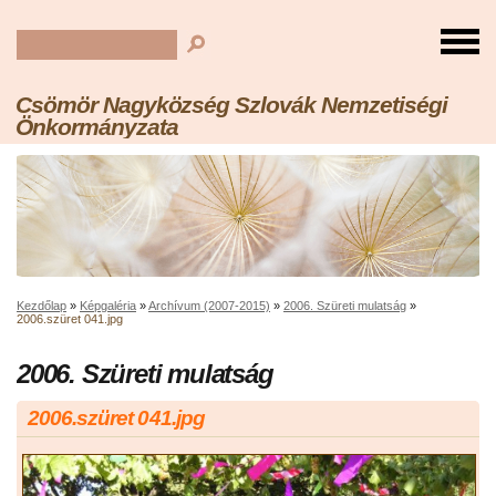
Csömör Nagyközség Szlovák Nemzetiségi
Önkormányzata
Kezdőlap
»
Képgaléria
»
Archívum (2007-2015)
»
2006. Szüreti mulatság
»
2006.szüret 041.jpg
2006. Szüreti mulatság
2006.szüret 041.jpg