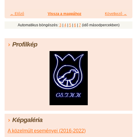
← Előző
Vissza a mappához
Következő →
Automatikus böngészés:
3
|
4
|
5
|
6
|
7
(idő másodpercekben)
Profilkép
Képgaléria
A közelmúlt eseményei (2016-2022)