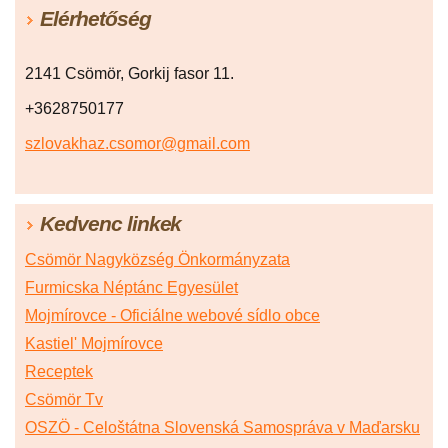
Elérhetőség
2141 Csömör, Gorkij fasor 11.
+3628750177
szlovakhaz.csomor@gmail.com
Kedvenc linkek
Csömör Nagyközség Önkormányzata
Furmicska Néptánc Egyesület
Mojmírovce - Oficiálne webové sídlo obce
Kastiel' Mojmírovce
Receptek
Csömör Tv
OSZÖ - Celoštátna Slovenská Samospráva v Maďarsku