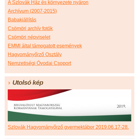
A Szlovák Ház és környezete nyáron
Archívum (2007-2015)
Babakiállítás
Csömöri archív fotók
Csömöri népviselet
EMMI által támogatott események
Hagyományőrző Osztály
Nemzetiségi Óvodai Csoport
Utolsó kép
Szlovák Hagyományőrző gyermektábor 2019.06.17-28.