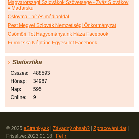
Magyarországi Szlovákok Szövetsége - Zväz Slovákov
v Maďarsku
Oslovma - hír és médiaoldal
Pest Megyei Szlovák Nemzetiségi Önkormányzat
Csömöri Tót Hagyományaink Háza Facebook
Furmicska Néptánc Egyesület Facebook
Statisztika
Összes:
488593
Hónap:
34987
Nap:
595
Online:
9
© 2025
eStránky.sk
|
Závadný obsah?
|
Zpracování dat
|
Frissítve: 2023.01.18
|
Fel ↑