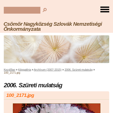
Csömör Nagyközség Szlovák Nemzetiségi
Önkormányzata
Kezdőlap
»
Képgaléria
»
Archívum (2007-2015)
»
2006. Szüreti mulatság
»
100_2171.jpg
2006. Szüreti mulatság
100_2171.jpg