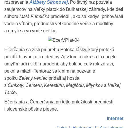
rozprávania
Alžbety Sironovej
. Po štvrtý raz pozvala
záujemcov na Veľký piatok do Bulharskej záhrady, kde deti
súboru
Malá Furmička
predviedli, ako sa kedysi prihovárali
vode a vŕbam, predniesli veľkonočné verše a modlitby
a umyli sa vo vode riečky.
Ečerčania sa zišli pri brehu Potoka lásky, ktorý preteká
pozdĺž hlavnej ulice dediny. Aj v tomto roku sa tu chceli
umyť mladí i skôr narodení, aby boli po celý rok zdraví,
pekní a mladí. Tentoraz sa k nim na pozvanie
spolku
Zelený veniec
pridali aj hostia
z
Cinkoty
,
Čemeru
,
Kerestúru
,
Maglódu
,
Mlynkov
a
Veľkej
Tarče
.
Ečerčania a Čemerčania pri tejto príležitosti predniesli
i slovenské pôstne piesne.
Internet
Foto: J. Hartmann, F. Kis, Internet