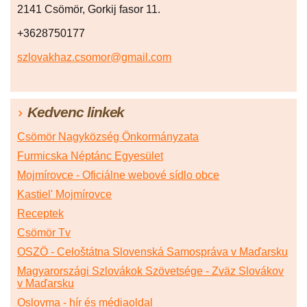
2141 Csömör, Gorkij fasor 11.
+3628750177
szlovakhaz.csomor@gmail.com
Kedvenc linkek
Csömör Nagyközség Önkormányzata
Furmicska Néptánc Egyesület
Mojmírovce - Oficiálne webové sídlo obce
Kastiel' Mojmírovce
Receptek
Csömör Tv
OSZÖ - Celoštátna Slovenská Samospráva v Maďarsku
Magyarországi Szlovákok Szövetsége - Zväz Slovákov
v Maďarsku
Oslovma - hír és médiaoldal