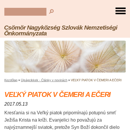
Csömör Nagyközség Szlovák Nemzetiségi
Önkormányzata
Kezdőlap
»
Újságcikkek - Články v novinách
»
VEĽKÝ PIATOK V ČEMERI A EČERI
VEĽKÝ PIATOK V ČEMERI A EČERI
2017.05.13
Kresťania si na Veľký piatok pripomínajú potupnú smrť
Ježiša Krista na kríži. Evanjelici ho považujú za
najvýznamnejší sviatok, pretože Syn Boží dokončil dielo