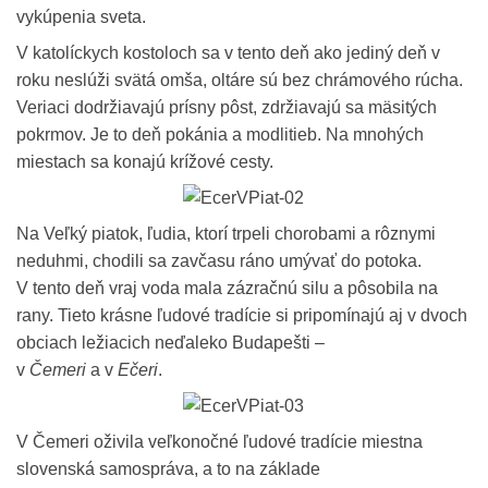
vykúpenia sveta.
V katolíckych kostoloch sa v tento deň ako jediný deň v
roku neslúži svätá omša, oltáre sú bez chrámového rúcha.
Veriaci dodržiavajú prísny pôst, zdržiavajú sa mäsitých
pokrmov. Je to deň pokánia a modlitieb. Na mnohých
miestach sa konajú krížové cesty.
Na Veľký piatok, ľudia, ktorí trpeli chorobami a rôznymi
neduhmi, chodili sa zavčasu ráno umývať do potoka.
V tento deň vraj voda mala zázračnú silu a pôsobila na
rany. Tieto krásne ľudové tradície si pripomínajú aj v dvoch
obciach ležiacich neďaleko Budapešti –
v
Čemeri
a v
Ečeri
.
V Čemeri oživila veľkonočné ľudové tradície miestna
slovenská samospráva, a to na základe