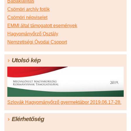
Babakiállítás
Csömöri archív fotók
Csömöri népviselet
EMMI által támogatott események
Hagyományőrző Osztály
Nemzetiségi Óvodai Csoport
Utolsó kép
Szlovák Hagyományőrző gyermektábor 2019.06.17-28.
Elérhetőség