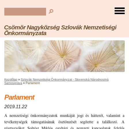
Csömör Nagyközség Szlovák Nemzetiségi
Önkormányzata
Kezdőlap
»
Szlovák Nemzetiségi Önkormányzat - Slovenská Národnostná
Samospráva
»
Parlament
Parlament
2019.11.22
A nemzetiségi önkormányzatok munkáját jogi és hátterét, valamint a
tevékenységek támogatásának ösztönzését segítette a találkozó. A
résztvevőket Soltész Miklós egyházi és nemzeti kapcsolatok felelős