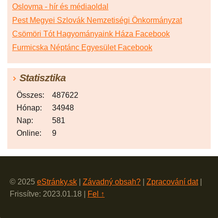
Oslovma - hír és médiaoldal
Pest Megyei Szlovák Nemzetiségi Önkormányzat
Csömöri Tót Hagyományaink Háza Facebook
Furmicska Néptánc Egyesület Facebook
Statisztika
Összes:
487622
Hónap:
34948
Nap:
581
Online:
9
© 2025
eStránky.sk
|
Závadný obsah?
|
Zpracování dat
|
Frissítve: 2023.01.18
|
Fel ↑