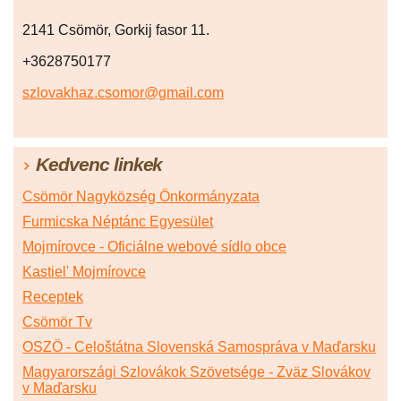
2141 Csömör, Gorkij fasor 11.
+3628750177
szlovakhaz.csomor@gmail.com
Kedvenc linkek
Csömör Nagyközség Önkormányzata
Furmicska Néptánc Egyesület
Mojmírovce - Oficiálne webové sídlo obce
Kastiel' Mojmírovce
Receptek
Csömör Tv
OSZÖ - Celoštátna Slovenská Samospráva v Maďarsku
Magyarországi Szlovákok Szövetsége - Zväz Slovákov
v Maďarsku