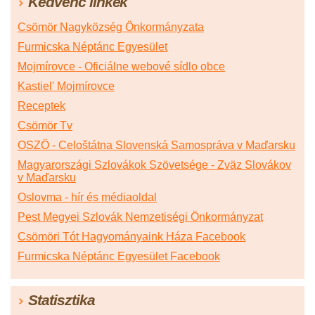
Kedvenc linkek
Csömör Nagyközség Önkormányzata
Furmicska Néptánc Egyesület
Mojmírovce - Oficiálne webové sídlo obce
Kastiel' Mojmírovce
Receptek
Csömör Tv
OSZÖ - Celoštátna Slovenská Samospráva v Maďarsku
Magyarországi Szlovákok Szövetsége - Zväz Slovákov
v Maďarsku
Oslovma - hír és médiaoldal
Pest Megyei Szlovák Nemzetiségi Önkormányzat
Csömöri Tót Hagyományaink Háza Facebook
Furmicska Néptánc Egyesület Facebook
Statisztika