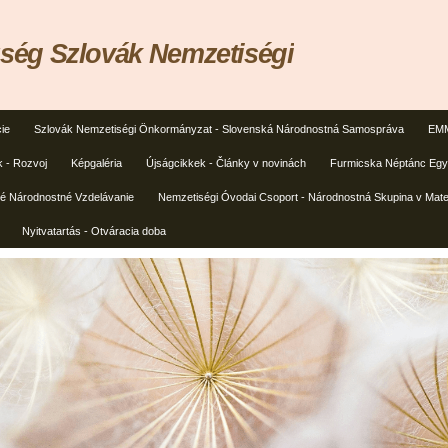
ég Szlovák Nemzetiségi
ie
Szlovák Nemzetiségi Önkormányzat - Slovenská Národnostná Samospráva
EMM
k - Rozvoj
Képgaléria
Újságcikkek - Články v novinách
Furmicska Néptánc Egye
ké Národnostné Vzdelávanie
Nemzetiségi Óvodai Csoport - Národnostná Skupina v Mate
Nyitvatartás - Otváracia doba