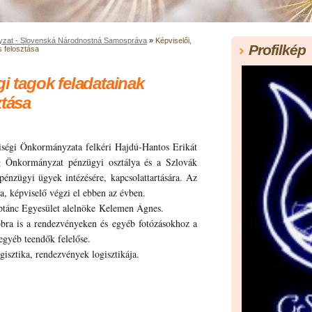
yzat - Slovenská Národnostná Samospráva
»
Képviselői,
Profilkép
s felosztása
gi tagok feladatainak
ztása
égi Önkormányzata felkéri Hajdú-Hantos Erikát
g Önkormányzat pénzügyi osztálya és a Szlovák
énzügyi ügyek intézésére, kapcsolattartására. Az
, képviselő végzi el ebben az évben.
ptánc Egyesület alelnöke Kelemen Ágnes.
ra is a rendezvényeken és egyéb fotózásokhoz a
s egyéb teendők felelőse.
isztika, rendezvények logisztikája.