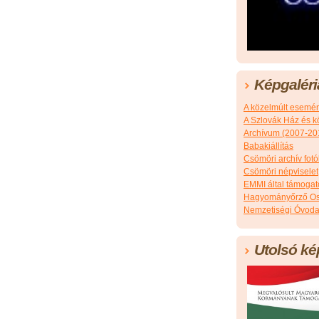
Képgaléri
A közelmúlt esemé
A Szlovák Ház és k
Archívum (2007-20
Babakiállítás
Csömöri archív fotó
Csömöri népviselet
EMMI által támoga
Hagyományőrző Os
Nemzetiségi Óvoda
Utolsó ké