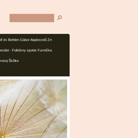
I és Bethlen Gábor Alapkezelő Zrt
sület - Folklórny spolok Furmička
rskej Škôlke