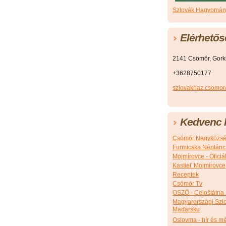
Szlovák Hagyomány
Elérhetős
2141 Csömör, Gorkij
+3628750177
szlovakhaz.csomo
Kedvenc l
Csömör Nagyközsé
Furmicska Néptánc
Mojmírovce - Ofici
Kastiel' Mojmírovce
Receptek
Csömör Tv
OSZÖ - Celoštátna
Magyarországi Szlo
Maďarsku
Oslovma - hír és m