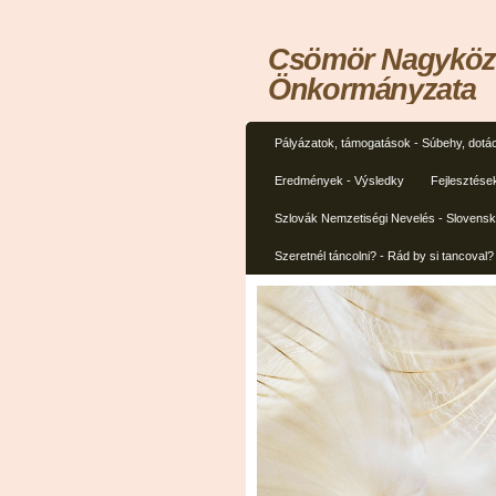
Csömör Nagyközs
Önkormányzata
Pályázatok, támogatások - Súbehy, dotác
Eredmények - Výsledky
Fejlesztése
Szlovák Nemzetiségi Nevelés - Slovens
Szeretnél táncolni? - Rád by si tancoval?