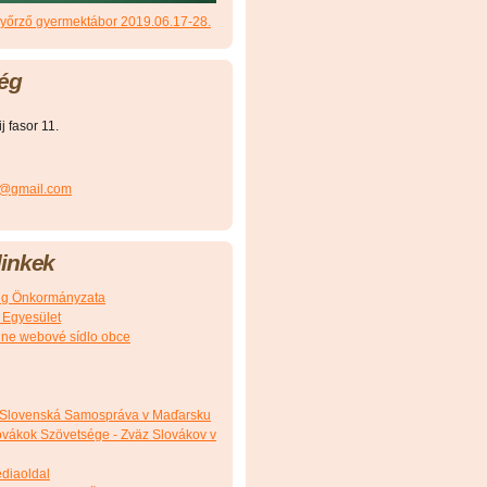
őrző gyermektábor 2019.06.17-28.
ég
 fasor 11.
r@gmail.com
inkek
g Önkormányzata
 Egyesület
álne webové sídlo obce
 Slovenská Samospráva v Maďarsku
vákok Szövetsége - Zväz Slovákov v
édiaoldal