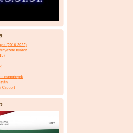
a
nyei (2016-2022)
örnyezete nyáron
15)
k
tott események
ztály
i Csoport
p