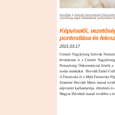
Kezdőlap
»
Szlovák Nemzetiségi Önkormán
vezetőségi tagok feladatainak pontosítása é
Képviselői, vezetősé
pontosítása és felos
2021.03.17
Csömör Nagyközség Szlovák Nemzetis
hivatalosan is a Csömör Nagyközsé
Nemzetiségi Önkormányzat között a p
irodai munkákat Horváth Enikő Csilla
A Furmicska és a Malá Furmicska Né
Szántóné Horváth Mária marad tovább
népviselet karbantartója, öltöztetés é
Magyar Dávidnál marad továbbra a log