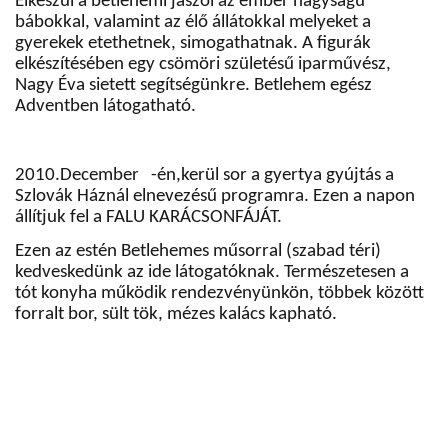
Elkészül a betlehemi jászol az ember nagyságú
bábokkal, valamint az élő állátokkal melyeket a
gyerekek etethetnek, simogathatnak. A figurák
elkészítésében egy csömöri születésű iparművész,
Nagy Éva sietett segítségünkre. Betlehem egész
Adventben látogatható.
2010.December
-én,kerül sor a gyertya gyújtás a
Szlovák Háznál elnevezésű programra. Ezen a napon
állítjuk fel a FALU KARÁCSONFÁJÁT.
Ezen az estén Betlehemes műsorral (szabad téri)
kedveskedünk az ide látogatóknak. Természetesen a
tót konyha működik rendezvényünkön, többek között
forralt bor, sült tök, mézes kalács kapható.