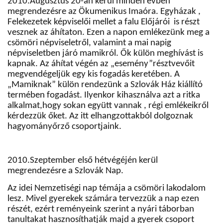
2010.Augusztus 20-án kerül minden évben
megrendezésre az Ökumenikus Imaóra. Egyházak ,
Felekezetek képviselői mellet a falu Előjárói
is részt
vesznek az áhítaton. Ezen a napon emlékezünk meg a
csömöri népviseletről, valamint a mai napig
népviseletben járó mamikról. Ők külön meghívást is
kapnak. Az áhítat végén az „esemény”résztvevőit
megvendégeljük egy kis fogadás keretében. A
„Mamiknak” külön rendezünk a Szlovák Ház kiállító
termében fogadást. Ilyenkor kihasználva azt a ritka
alkalmat,hogy sokan együtt vannak , régi emlékeikről
kérdezzük őket. Az itt elhangzottakból dolgoznak
hagyományőrző csoportjaink.
2010.Szeptember első hétvégéjén kerül
megrendezésre a Szlovák Nap.
Az idei Nemzetiségi nap témája a csömöri lakodalom
lesz. Mivel gyerekek számára tervezzük a nap ezen
részét, ezért reményeink szerint a nyári táborban
tanultakat hasznosíthatják majd a gyerek csoport