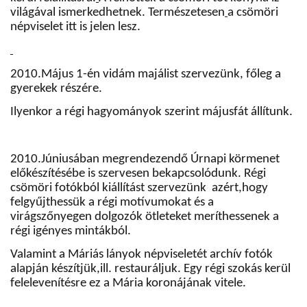
világával ismerkedhetnek. Természetesen
a csömöri
népviselet itt is jelen lesz.
2010.Május 1-én vidám majálist szervezünk, főleg a
gyerekek részére.
Ilyenkor a régi hagyományok szerint májusfát állítunk.
2010.Júniusában megrendezendő Úrnapi körmenet
előkészítésébe is szervesen bekapcsolódunk. Régi
csömöri fotókból kiállítást szervezünk
azért,hogy
felgyűjthessük a régi motívumokat és a
virágszőnyegen dolgozók ötleteket meríthessenek a
régi igényes mintákból.
Valamint a Máriás lányok népviseletét archív fotók
alapján készítjük,ill. restauráljuk. Egy régi szokás kerül
felelevenítésre ez a Mária koronájának vitele.