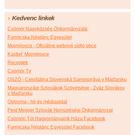
Kedvenc linkek
Csömör Nagyközség Önkormányzata
Furmicska Néptánc Egyesület
Mojmírovce - Oficiálne webové sídlo obce
Kastiel' Mojmírovce
Receptek
Csömör Tv
OSZÖ - Celoštátna Slovenská Samospráva v Maďarsku
Magyarországi Szlovákok Szövetsége - Zväz Slovákov
v Maďarsku
Oslovma - hír és médiaoldal
Pest Megyei Szlovák Nemzetiségi Önkormányzat
Csömöri Tót Hagyományaink Háza Facebook
Furmicska Néptánc Egyesület Facebook