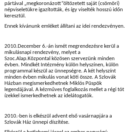
pártával „megkoronázott”öltözetett saját (csömöri)
népviseletükre igazították, és így viselték hosszú időn
keresztül.
Ennek kívánunk emléket állítani az idei rendezvényen.
2010.December 6.-án ismét megrendezésre kerül a
mikulásnapi rendezvény, melyet a
Szoc.Alap.Központal közösen szervezünk minden
évben. Mindkét Intézmény külön helyszínen, külön
programmal készül az ünnepségre. A két helyszínt
minden évben mikulás vonat köti össze. A Szlovák
Házban megismerkedhetnek Miklós Püspök
legendájával. A kézműves foglalkozás mellet a régi tót
ízekkel ismerkedhetnek az idelátogatók.
2010.-ben is elkészül advent első vasárnapjára a
Szlovák Ház ünnepi díszítése.