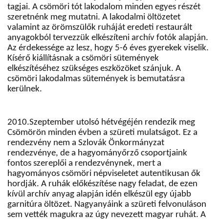
tagjai. A csömöri tót lakodalom minden egyes részét
szeretnénk meg mutatni. A lakodalmi öltözetet
valamint az örömszülők ruháját eredeti restaurált
anyagokból tervezzük elkészíteni archív fotók alapján.
Az érdekessége az lesz, hogy 5-6 éves gyerekek viselik.
Kísérő kiállításnak a csömöri sütemények
elkészítéséhez szükséges eszközöket szánjuk. A
csömöri lakodalmas sütemények is bemutatásra
kerülnek.
2010.Szeptember utolsó hétvégéjén rendezik meg
Csömörön minden évben a szüreti mulatságot. Ez a
rendezvény nem a Szlovák Önkormányzat
rendezvénye, de a hagyományőrző csoportjaink
fontos szereplői a rendezvénynek, mert a
hagyományos csömöri népviseletet autentikusan ők
hordják. A ruhák előkészítése nagy feladat, de ezen
kívül archív anyag alapján idén elkészül egy újabb
garnitúra öltözet. Nagyanyáink a szüreti felvonuláson
sem vették magukra az úgy nevezett magyar ruhát. A