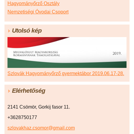
Hagyományőrző Osztály
Nemzetiségi Óvodai Csoport
Utolsó kép
Szlovák Hagyományőrző gyermektábor 2019.06.17-28.
Elérhetőség
2141 Csömör, Gorkij fasor 11.
+3628750177
szlovakhaz.csomor@gmail.com