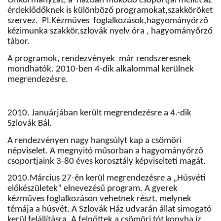
Önkormányzat, a
házban működő csoportjai mellet az
érdeklődőknek is különböző programokat,szakköröket
szervez.
Pl.Kézműves
foglalkozások,hagyományőrző
kézimunka szakkör,szlovák nyelv óra , hagyományőrző
tábor.
A programok, rendezvények
már rendszeresnek
mondhatók. 2010-ben 4-dik alkalommal kerülnek
megrendezésre.
2010. Januárjában került megrendezésre a 4.-dik
Szlovák Bál.
A rendezvényen nagy hangsúlyt kap a csömöri
népviselet. A megnyitó műsorban a hagyományőrző
csoportjaink 3-80 éves korosztály képviselteti magát.
2010.Március 27-én kerül megrendezésre a „Húsvéti
előkészületek” elnevezésű program. A gyerek
kézműves foglalkozáson vehetnek részt, melynek
témája a húsvét. A Szlovák Ház udvarán állat simogató
kerül felállításra.
A felnőttek a csömöri tót konyha íz