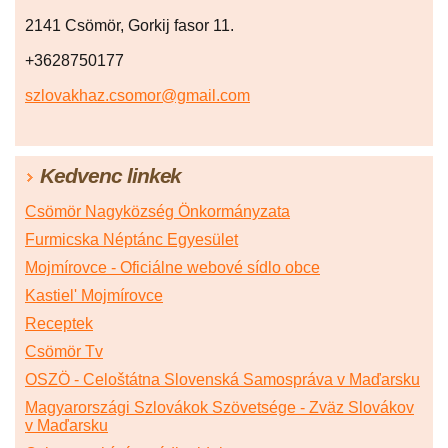
2141 Csömör, Gorkij fasor 11.
+3628750177
szlovakhaz.csomor@gmail.com
Kedvenc linkek
Csömör Nagyközség Önkormányzata
Furmicska Néptánc Egyesület
Mojmírovce - Oficiálne webové sídlo obce
Kastiel' Mojmírovce
Receptek
Csömör Tv
OSZÖ - Celoštátna Slovenská Samospráva v Maďarsku
Magyarországi Szlovákok Szövetsége - Zväz Slovákov
v Maďarsku