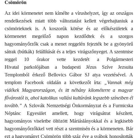
Csömörön
Az idei körmenetet nem kímélte a vírushelyzet, így az országos
rendelkezések miatt több változtatást kellett végrehajtaniuk a
csömörieknek is. A koszorúk kötése és az előkészületek a
körmenetet megelőző napon kezdődtek és a szorgos
hagyományőrzők csak a menet reggelén fejezték be a gyönyörű
sátrak (bútkák) felállítását és a teljes virágszőnyeget. A szentmise
reggel 10 órakor vette kezdetét a Polgármesteri
Hivatal
parkolójában a budapesti Jézus Szíve Jezsuita
Templomból érkező Bellovics Gábor SJ atya vezetésével. A
templom Facebook oldalán a következőt írta:
„Vannak még
vidékek Magyarországon, és itt néhány kilométerre a magyar
fővárostól is, ahol katolikus vallási kultúránk legszebb színeiben él
tovább.”
A Szlovák Nemzetiségi Önkormányzat és a Furmicska
Néptánc Egyesület amellett, hogy virágsátrat készített,
hagyományos viseletbe öltözött Máriáslányokkal és a legkisebb
hagyományőrzőkkel vett részt a szentmisén és a körmeneten. Bár
ezt a hagyományt Csömörön több száz éve a svábok honosították