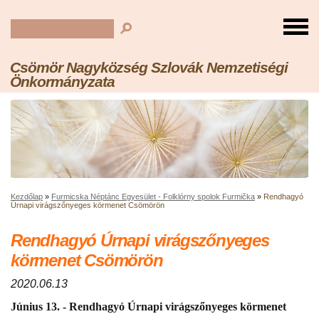
Csömör Nagyközség Szlovák Nemzetiségi
Önkormányzata
Kezdőlap
»
Furmicska Néptánc Egyesület - Folklórny spolok Furmička
»
Rendhagyó
Úrnapi virágszőnyeges körmenet Csömörön
Rendhagyó Úrnapi virágszőnyeges
körmenet Csömörön
2020.06.13
Június 13. - Rendhagyó Úrnapi virágszőnyeges körmenet