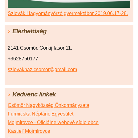
Szlovák Hagyományőrző gyermektábor 2019.06.17-28.
Elérhetőség
2141 Csömör, Gorkij fasor 11.
+3628750177
szlovakhaz.csomor@gmail.com
Kedvenc linkek
Csömör Nagyközség Önkormányzata
Furmicska Néptánc Egyesület
Mojmírovce - Oficiálne webové sídlo obce
Kastiel' Mojmírovce