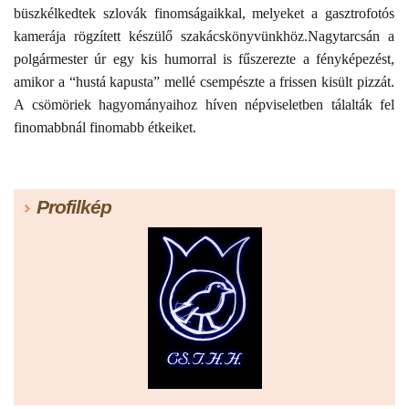
büszkélkedtek szlovák finomságaikkal, melyeket a gasztrofotós
kamerája rögzített készülő szakácskönyvünkhöz.Nagytarcsán a
polgármester úr egy kis humorral is fűszerezte a fényképezést,
amikor a “hustá kapusta” mellé csempészte a frissen kisült pizzát.
A csömöriek hagyományaihoz híven népviseletben tálalták fel
finomabbnál finomabb étkeiket.
Profilkép