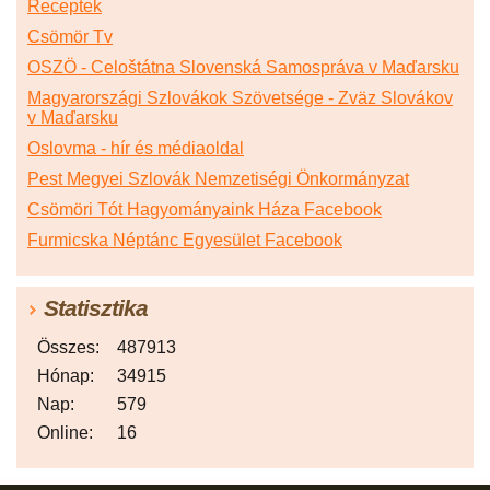
Receptek
Csömör Tv
OSZÖ - Celoštátna Slovenská Samospráva v Maďarsku
Magyarországi Szlovákok Szövetsége - Zväz Slovákov
v Maďarsku
Oslovma - hír és médiaoldal
Pest Megyei Szlovák Nemzetiségi Önkormányzat
Csömöri Tót Hagyományaink Háza Facebook
Furmicska Néptánc Egyesület Facebook
Statisztika
Összes:
487913
Hónap:
34915
Nap:
579
Online:
16