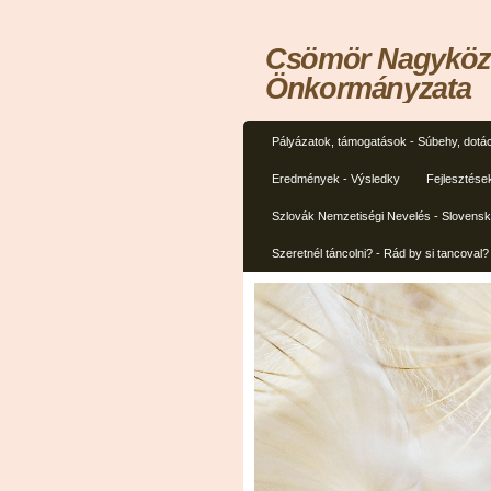
Csömör Nagyközs
Önkormányzata
Pályázatok, támogatások - Súbehy, dotác
Eredmények - Výsledky
Fejlesztése
Szlovák Nemzetiségi Nevelés - Slovens
Szeretnél táncolni? - Rád by si tancoval?