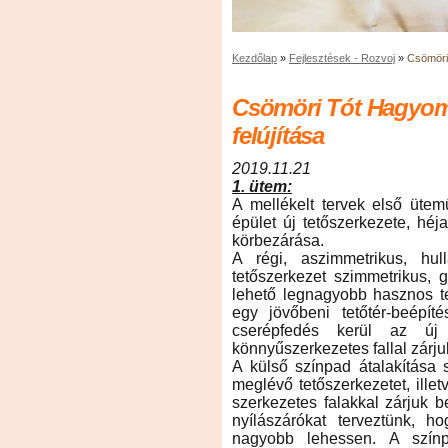
Kezdőlap
»
Fejlesztések - Rozvoj
»
Csömöri
Csömöri Tót Hagyom
felújítása
2019.11.21
1. ütem:
A mellékelt tervek első ütem
épület új tetőszerkezete, héj
körbezárása.
A régi, aszimmetrikus, hul
tetőszerkezet szimmetrikus, 
lehető legnagyobb hasznos ter
egy jövőbeni tetőtér-beépíté
cserépfedés kerül az új 
könnyűszerkezetes fallal zárjuk 
A külső színpad átalakítása 
meglévő tetőszerkezetet, ille
szerkezetes falakkal zárjuk 
nyílászárókat terveztünk, h
nagyobb lehessen. A színpad