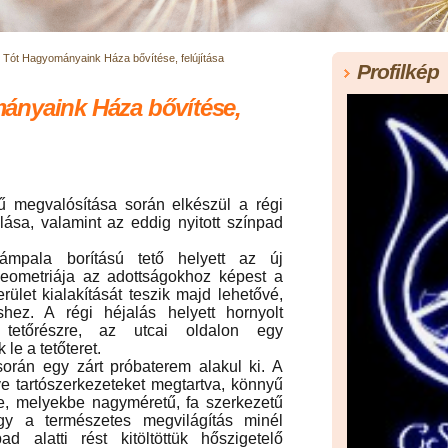
 Tót Hagyományaink Háza bővítése, felújítása
Profilkép
ányaink Háza bővítése,
ű megvalósítása során elkészül a régi
alása, valamint az eddig nyitott színpad
lámpala borítású tető helyett az új
geometriája az adottságokhoz képest a
ület kialakítását teszik majd lehetővé,
shez. A régi héjalás helyett hornyolt
tetőrészre, az utcai oldalon egy
le a tetőteret.
során egy zárt próbaterem alakul ki. A
tve tartószerkezeteket megtartva, könnyű
be, melyekbe nagyméretű, fa szerkezetű
ogy a természetes megvilágítás minél
 alatti rést kitöltöttük hőszigetelő