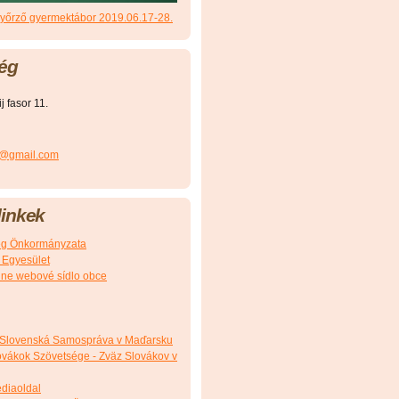
őrző gyermektábor 2019.06.17-28.
ég
 fasor 11.
r@gmail.com
inkek
g Önkormányzata
 Egyesület
álne webové sídlo obce
 Slovenská Samospráva v Maďarsku
vákok Szövetsége - Zväz Slovákov v
édiaoldal