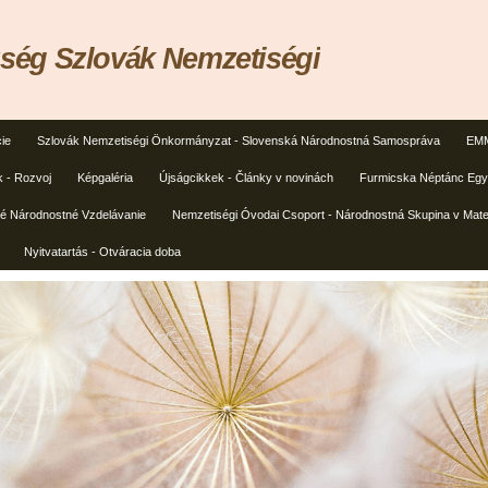
ég Szlovák Nemzetiségi
ie
Szlovák Nemzetiségi Önkormányzat - Slovenská Národnostná Samospráva
EMM
k - Rozvoj
Képgaléria
Újságcikkek - Články v novinách
Furmicska Néptánc Egye
ké Národnostné Vzdelávanie
Nemzetiségi Óvodai Csoport - Národnostná Skupina v Mate
Nyitvatartás - Otváracia doba