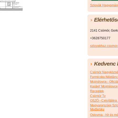
Szlovák Hagyomány
Elérhetős
2141 Csömör, Gorkij
+3628750177
szlovakhaz.csomo
Kedvenc l
Csömör Nagyközsé
Furmicska Néptánc
Mojmírovce - Ofici
Kastiel' Mojmírovce
Receptek
Csömör Tv
OSZÖ - Celoštátna
Magyarországi Szlo
Maďarsku
Oslovma - hír és m