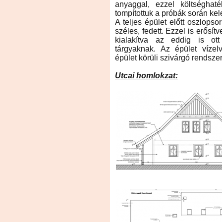
anyaggal, ezzel költséghat
tompítottuk a próbák során kel
A teljes épület előtt oszlopso
széles, fedett. Ezzel is erősítv
kialakítva az eddig is ott
tárgyaknak. Az épület vízel
épület körüli szivárgó rendszer
Utcai homlokzat: