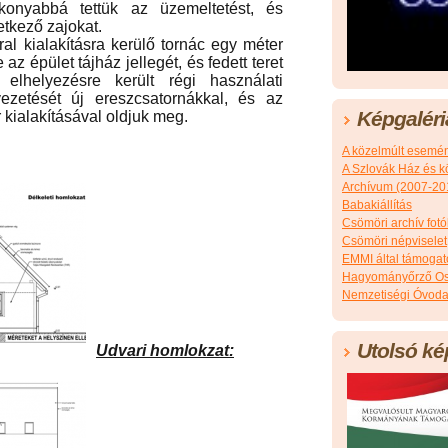
ékonyabbá tettük az üzemeltetést, és
etkező zajokat.
rral kialakításra kerülő tornác egy méter
e az épület tájház jellegét, és fedett teret
 elhelyezésre került régi használati
vezetését új ereszcsatornákkal, és az
Képgaléri
 kialakításával oldjuk meg.
A közelmúlt esemé
A Szlovák Ház és k
Archívum (2007-20
Babakiállítás
Csömöri archív fotó
Csömöri népviselet
EMMI által támoga
Hagyományőrző Os
Nemzetiségi Óvoda
Utolsó ké
Udvari homlokzat: