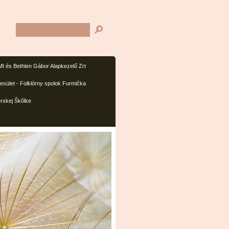
I és Bethlen Gábor Alapkezelő Zrt
sület - Folklórny spolok Furmička
rskej Škôlke