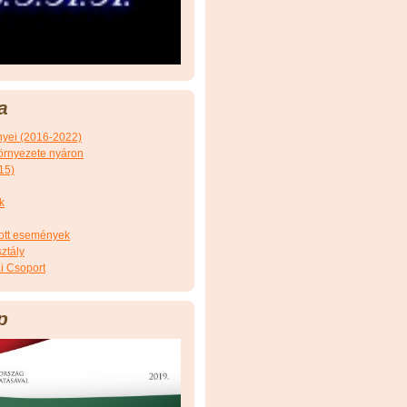
a
nyei (2016-2022)
örnyezete nyáron
15)
k
tott események
ztály
i Csoport
p