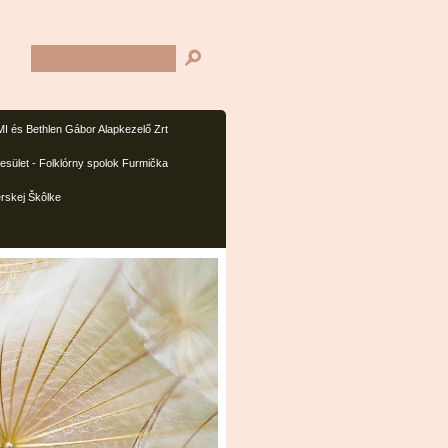
I és Bethlen Gábor Alapkezelő Zrt
sület - Folklórny spolok Furmička
rskej Škôlke