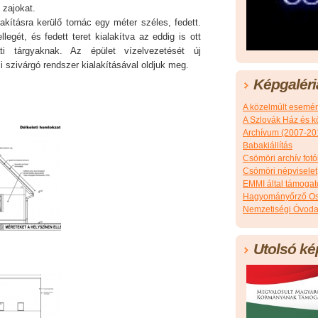
 zajokat.
alakításra kerülő tornác egy méter széles, fedett.
llegét, és fedett teret kialakítva az eddig is ott
ati tárgyaknak. Az épület vízelvezetését új
i szivárgó rendszer kialakításával oldjuk meg.
Képgaléri
A közelmúlt esemé
A Szlovák Ház és k
Archívum (2007-20
Babakiállítás
Csömöri archív fotó
Csömöri népviselet
EMMI által támoga
Hagyományőrző Os
Nemzetiségi Óvoda
Utolsó ké