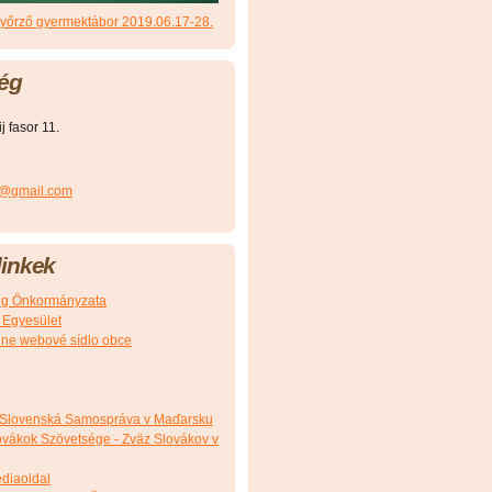
őrző gyermektábor 2019.06.17-28.
ég
 fasor 11.
r@gmail.com
inkek
g Önkormányzata
 Egyesület
álne webové sídlo obce
 Slovenská Samospráva v Maďarsku
vákok Szövetsége - Zväz Slovákov v
édiaoldal