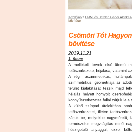
Kezdőlap
»
EMMI és Bethlen Gábor Alapkez
bővítése
Csömöri Tót Hagyomá
bővítése
2019.11.21
1. ütem:
A mellékelt tervek első ütemű me
tetőszerkezete, héjalása, valamint a
A régi, aszimmetrikus, hullámpal
szimmetrikus, geometriája az adot
terület kialakítását teszik majd le
héjalás helyett hornyolt cserépfedé
könnyűszerkezetes fallal zárjuk le a t
A külső színpad átalakítása sorá
tetőszerkezetet, illetve tartószerk
zárjuk be, melyekbe nagyméretű, f
természetes megvilágítás minél nagy
hőszigetelő anyaggal, ezzel költ