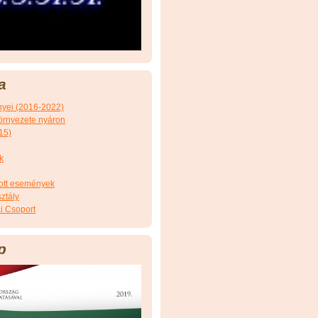
a
nyei (2016-2022)
örnyezete nyáron
15)
k
tott események
ztály
i Csoport
p