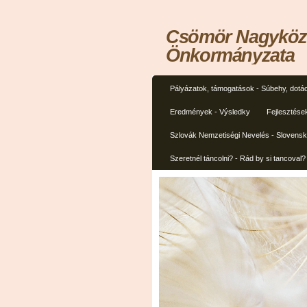
Csömör Nagyközs
Önkormányzata
Pályázatok, támogatások - Súbehy, dotác
Eredmények - Výsledky
Fejlesztése
Szlovák Nemzetiségi Nevelés - Slovens
Szeretnél táncolni? - Rád by si tancoval?