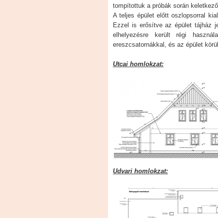
tompítottuk a próbák során keletkező
A teljes épület előtt oszlopsorral ki
Ezzel is erősítve az épület tájház je
elhelyezésre került régi használ
ereszcsatornákkal, és az épület körül
Utcai homlokzat:
Udvari homlokzat: