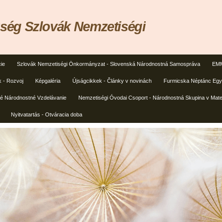
ég Szlovák Nemzetiségi
ie
Szlovák Nemzetiségi Önkormányzat - Slovenská Národnostná Samospráva
EMM
k - Rozvoj
Képgaléria
Újságcikkek - Články v novinách
Furmicska Néptánc Egye
ké Národnostné Vzdelávanie
Nemzetiségi Óvodai Csoport - Národnostná Skupina v Mate
Nyitvatartás - Otváracia doba