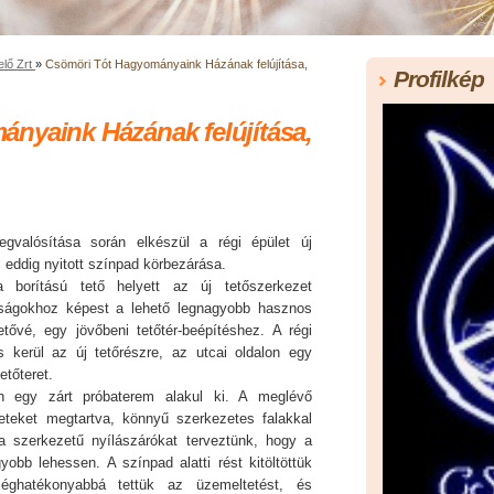
elő Zrt
»
Csömöri Tót Hagyományaink Házának felújítása,
Profilkép
nyaink Házának felújítása,
gvalósítása során elkészül a régi épület új
z eddig nyitott színpad körbezárása.
a borítású tető helyett az új tetőszerkezet
tságokhoz képest a lehető legnagyobb hasznos
hetővé, egy jövőbeni tetőtér-beépítéshez. A régi
s kerül az új tetőrészre, az utcai oldalon egy
etőteret.
n egy zárt próbaterem alakul ki. A meglévő
ezeteket megtartva, könnyű szerkezetes falakkal
a szerkezetű nyílászárókat terveztünk, hogy a
obb lehessen. A színpad alatti rést kitöltöttük
séghatékonyabbá tettük az üzemeltetést, és