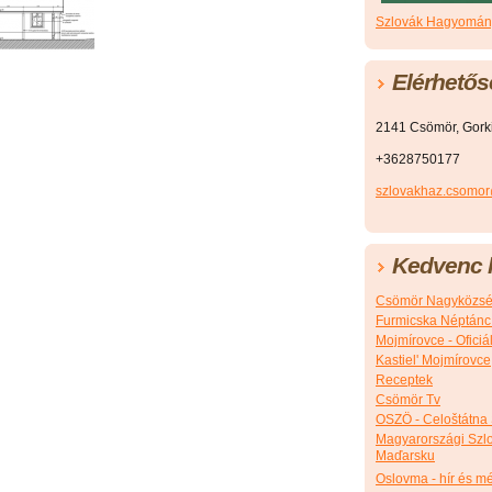
Szlovák Hagyomány
Elérhetős
2141 Csömör, Gorkij
+3628750177
szlovakhaz.csomo
Kedvenc l
Csömör Nagyközsé
Furmicska Néptánc
Mojmírovce - Ofici
Kastiel' Mojmírovce
Receptek
Csömör Tv
OSZÖ - Celoštátna
Magyarországi Szlo
Maďarsku
Oslovma - hír és m