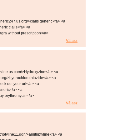
neric247.us.org/>cialis generic</a> <a
neric cialis</a> <a
iagra without prescription</a>
Válasz
yzine.us.com/>Hydroxyzine</a> <a
s.org/>hydrochlorothiazide</a> <a
eck out your url</a> <a
generic</a> <a
buy erythromycin</a>
Válasz
iptyline11.gdn/>amitriptyline</a> <a