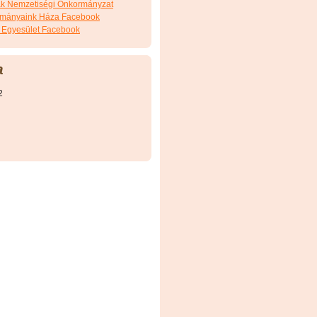
ák Nemzetiségi Önkormányzat
ományaink Háza Facebook
 Egyesület Facebook
a
2