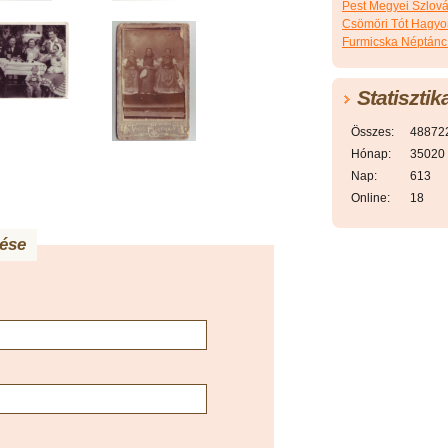
Pest Megyei Szlov
Csömöri Tót Hagy
Furmicska Néptánc
Statisztik
Összes:
48872
Hónap:
35020
Nap:
613
Online:
18
ése