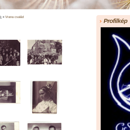
ók
»
Vrana család
Profilkép