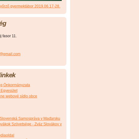
őrző gyermektábor 2019.06.17-28.
ég
 fasor 11.
r@gmail.com
inkek
g Önkormányzata
 Egyesület
álne webové sídlo obce
 Slovenská Samospráva v Maďarsku
vákok Szövetsége - Zväz Slovákov v
édiaoldal