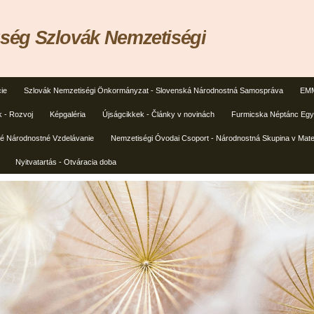
ég Szlovák Nemzetiségi
ie
Szlovák Nemzetiségi Önkormányzat - Slovenská Národnostná Samospráva
EMM
k - Rozvoj
Képgaléria
Újságcikkek - Články v novinách
Furmicska Néptánc Egye
ké Národnostné Vzdelávanie
Nemzetiségi Óvodai Csoport - Národnostná Skupina v Mate
Nyitvatartás - Otváracia doba