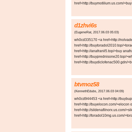
href=http://buymotilium.us.com/>buy
d1zhvi6s
(
EugeneRat
,
2017.06.03
05:03
)
wh0cd335170 <a href=http://nolvad
href=http://buytoradol2010.top/>tora
href=http://anafranil5.top/>buy anafr
href=http://buyprednisone20.top/>w
href=http://buydiclofenac500.gdn/>
btvmoz58
(
KennethEdubs
,
2017.06.03
04:09
)
wh0cd944453 <a href=http://buybup
href=http://buyelocon.com/>elocon o
href=http://sildenafilnorx.us.com/>si
href=http://toradol10mg.us.com/>tor