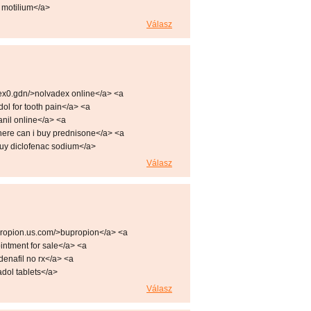
 motilium</a>
Válasz
ex0.gdn/>nolvadex online</a> <a
dol for tooth pain</a> <a
anil online</a> <a
here can i buy prednisone</a> <a
buy diclofenac sodium</a>
Válasz
ropion.us.com/>bupropion</a> <a
intment for sale</a> <a
ldenafil no rx</a> <a
adol tablets</a>
Válasz