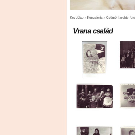
Kezdőlap
»
Képgaléria
»
Csömöri archív fot
Vrana család