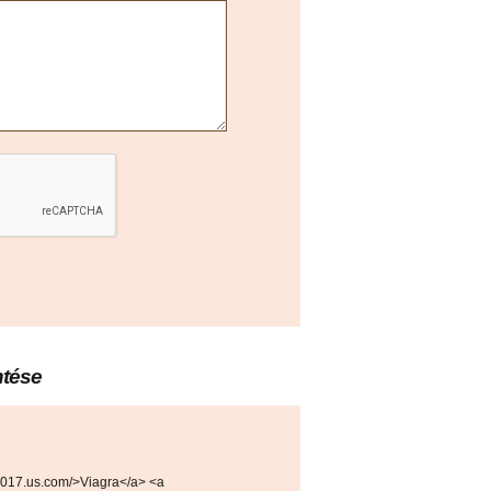
ntése
2017.us.com/>Viagra</a> <a