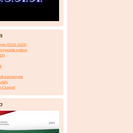
a
nyei (2016-2022)
örnyezete nyáron
15)
k
tott események
ztály
i Csoport
p