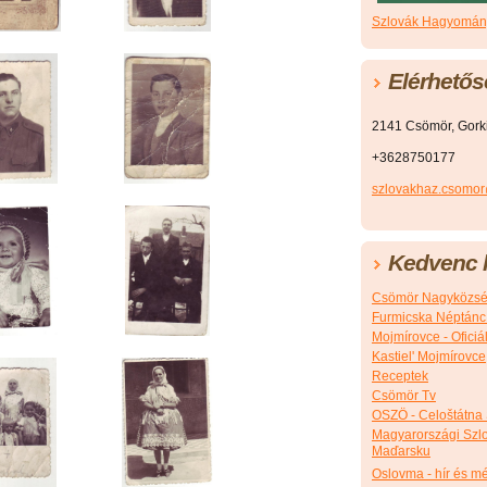
Szlovák Hagyomány
Elérhetős
2141 Csömör, Gorkij
+3628750177
szlovakhaz.csomo
Kedvenc l
Csömör Nagyközsé
Furmicska Néptánc
Mojmírovce - Ofici
Kastiel' Mojmírovce
Receptek
Csömör Tv
OSZÖ - Celoštátna
Magyarországi Szlo
Maďarsku
Oslovma - hír és m