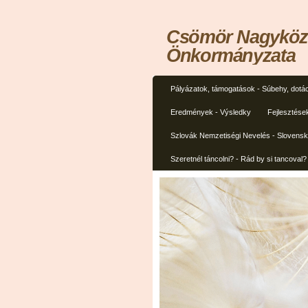
Csömör Nagyközs
Önkormányzata
Pályázatok, támogatások - Súbehy, dotác
Eredmények - Výsledky
Fejlesztése
Szlovák Nemzetiségi Nevelés - Slovens
Szeretnél táncolni? - Rád by si tancoval?