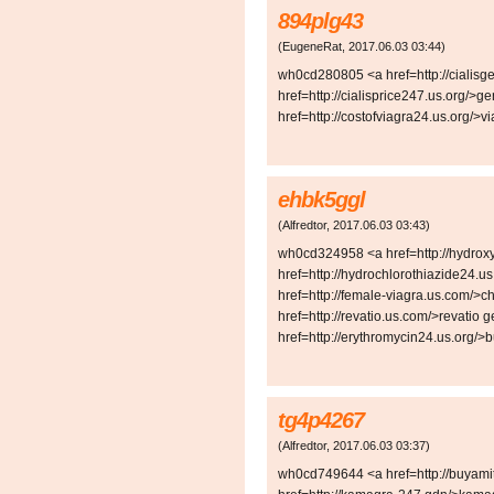
894plg43
(
EugeneRat
,
2017.06.03
03:44
)
wh0cd280805 <a href=http://cialisge
href=http://cialisprice247.us.org/>ge
href=http://costofviagra24.us.org/>v
ehbk5ggl
(
Alfredtor
,
2017.06.03
03:43
)
wh0cd324958 <a href=http://hydrox
href=http://hydrochlorothiazide24.u
href=http://female-viagra.us.com/>ch
href=http://revatio.us.com/>revatio 
href=http://erythromycin24.us.org/>
tg4p4267
(
Alfredtor
,
2017.06.03
03:37
)
wh0cd749644 <a href=http://buyamitr