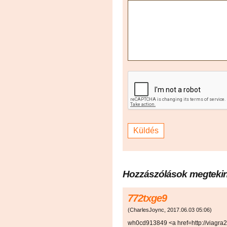
Hozzászólások megteki
772txge9
(
CharlesJoync
,
2017.06.03
05:06
)
wh0cd913849 <a href=http://viagra