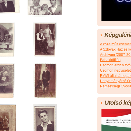
Képgaléri
A közelmúlt esemé
A Szlovák Ház és k
Archívum (2007-20
Babakiállítás
Csömöri archív fotó
Csömöri népviselet
EMMI által támoga
Hagyományőrző Os
Nemzetiségi Óvoda
Utolsó ké