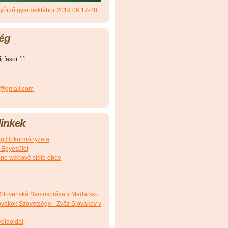
őrző gyermektábor 2019.06.17-28.
ég
 fasor 11.
r@gmail.com
inkek
g Önkormányzata
 Egyesület
álne webové sídlo obce
 Slovenská Samospráva v Maďarsku
vákok Szövetsége - Zväz Slovákov v
édiaoldal