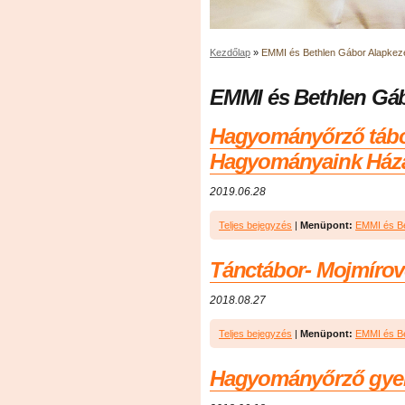
Kezdőlap
»
EMMI és Bethlen Gábor Alapkeze
EMMI és Bethlen Gáb
Hagyományőrző tábo
Hagyományaink Házáb
2019.06.28
Teljes bejegyzés
|
Menüpont:
EMMI és Be
Tánctábor- Mojmírov
2018.08.27
Teljes bejegyzés
|
Menüpont:
EMMI és Be
Hagyományőrző gyere