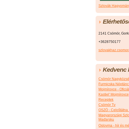
Szlovák Hagyomány
Elérhetős
2141 Csömör, Gorkij
+3628750177
szlovakhaz.csomo
Kedvenc l
Csömör Nagyközsé
Furmicska Néptánc
Mojmírovce - Ofici
Kastiel' Mojmírovce
Receptek
Csömör Tv
OSZÖ - Celoštátna
Magyarországi Szlo
Maďarsku
Oslovma - hír és m