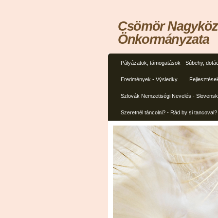
Csömör Nagyközs
Önkormányzata
Pályázatok, támogatások - Súbehy, dotác
Eredmények - Výsledky
Fejlesztése
Szlovák Nemzetiségi Nevelés - Slovens
Szeretnél táncolni? - Rád by si tancoval?