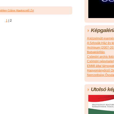
thlen Gábor Alapkezelő Zrt
1
|
2
Képgaléri
A közelmúlt esemé
A Szlovák Ház és k
Archívum (2007-20
Babakiállítás
Csömöri archív fotó
Csömöri népviselet
EMMI által támoga
Hagyományőrző Os
Nemzetiségi Óvoda
Utolsó ké