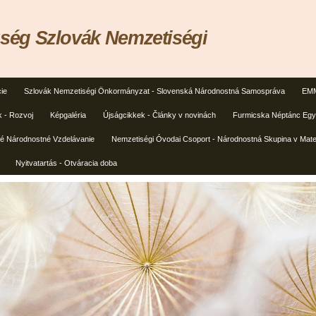
ég Szlovák Nemzetiségi
ie
Szlovák Nemzetiségi Önkormányzat - Slovenská Národnostná Samospráva
EMM
k - Rozvoj
Képgaléria
Újságcikkek - Články v novinách
Furmicska Néptánc Egye
ké Národnostné Vzdelávanie
Nemzetiségi Óvodai Csoport - Národnostná Skupina v Mate
Nyitvatartás - Otváracia doba