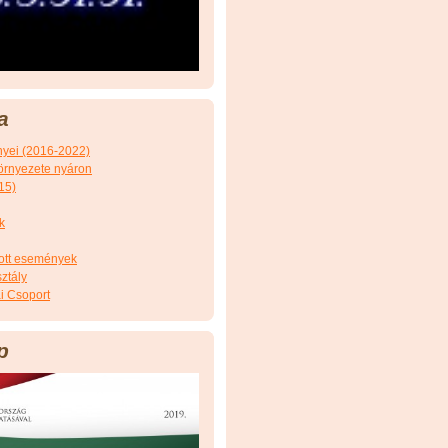
a
nyei (2016-2022)
örnyezete nyáron
15)
k
tott események
ztály
i Csoport
p