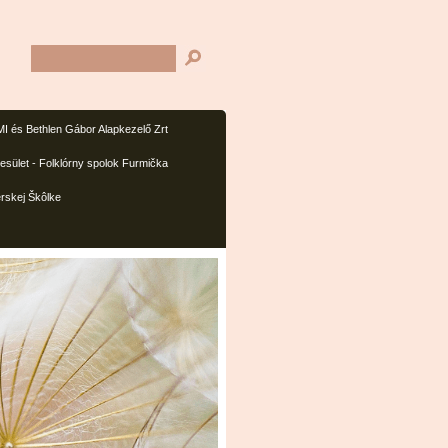
I és Bethlen Gábor Alapkezelő Zrt
sület - Folklórny spolok Furmička
rskej Škôlke