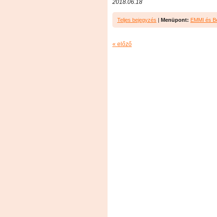
2018.06.18
Teljes bejegyzés
|
Menüpont:
EMMI és Be
« előző